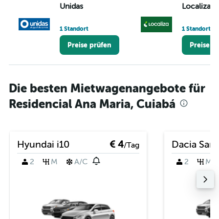
Unidas
Localiza
1 Standort
1 Standort
Preise prüfen
Preise p
Die besten Mietwagenangebote für
Residencial Ana Maria, Cuiabá
Hyundai i10
€ 4
Dacia San
/Tag
2
M
A/C
2
M