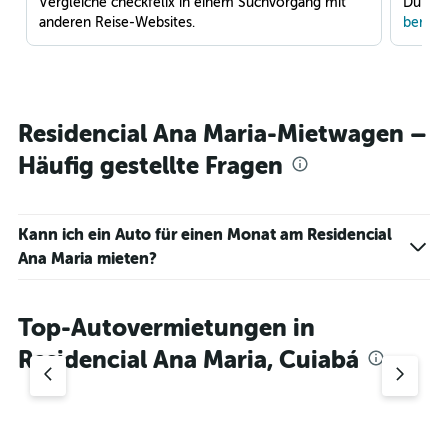
Vergleiche checkfelix in einem Suchvorgang mit
Du war
anderen Reise-Websites.
benach
Residencial Ana Maria-Mietwagen –
Häufig gestellte Fragen
Kann ich ein Auto für einen Monat am Residencial
Ana Maria mieten?
Top-Autovermietungen in
Residencial Ana Maria, Cuiabá