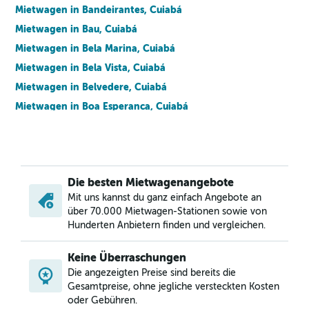
Mietwagen in Bandeirantes, Cuiabá
Mietwagen in Bau, Cuiabá
Mietwagen in Bela Marina, Cuiabá
Mietwagen in Bela Vista, Cuiabá
Mietwagen in Belvedere, Cuiabá
Mietwagen in Boa Esperanca, Cuiabá
Mietwagen in Bosque da Saúde, Cuiabá
Mietwagen in Cachoeira das Garcas, Cuiabá
Mietwagen in Campo Velho, Cuiabá
Die besten Mietwagenangebote
Mietwagen in Campo Verde, Cuiabá
Mit uns kannst du ganz einfach Angebote an
Mietwagen in Canjica, Cuiabá
über 70.000 Mietwagen-Stationen sowie von
Mietwagen in Carumbe, Cuiabá
Hunderten Anbietern finden und vergleichen.
Mietwagen in Centro Politico Administrativo, Cuiabá
Keine Überraschungen
Mietwagen in Centro Sul, Cuiabá
Die angezeigten Preise sind bereits die
Mietwagen in Cohab Sao Goncalo, Cuiabá
Gesamtpreise, ohne jegliche versteckten Kosten
oder Gebühren.