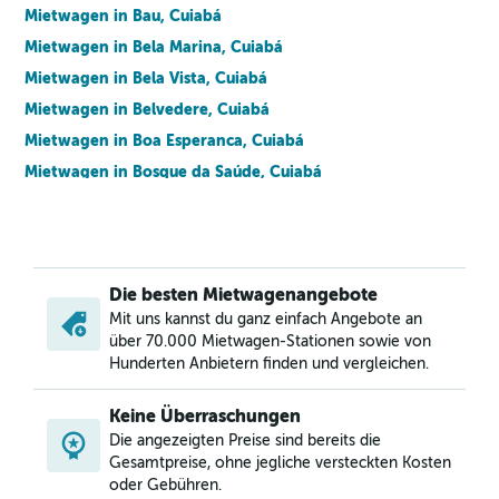
Mietwagen in Bau, Cuiabá
Mietwagen in Bela Marina, Cuiabá
Mietwagen in Bela Vista, Cuiabá
Mietwagen in Belvedere, Cuiabá
Mietwagen in Boa Esperanca, Cuiabá
Mietwagen in Bosque da Saúde, Cuiabá
Mietwagen in Cachoeira das Garcas, Cuiabá
Mietwagen in Campo Velho, Cuiabá
Mietwagen in Campo Verde, Cuiabá
Die besten Mietwagenangebote
Mietwagen in Canjica, Cuiabá
Mit uns kannst du ganz einfach Angebote an
Mietwagen in Carumbe, Cuiabá
über 70.000 Mietwagen-Stationen sowie von
Mietwagen in Centro Politico Administrativo, Cuiabá
Hunderten Anbietern finden und vergleichen.
Mietwagen in Centro Sul, Cuiabá
Keine Überraschungen
Mietwagen in Cohab Sao Goncalo, Cuiabá
Die angezeigten Preise sind bereits die
Mietwagen in Coophamil, Cuiabá
Gesamtpreise, ohne jegliche versteckten Kosten
oder Gebühren.