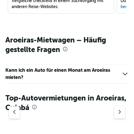
Vergleiche checkfelix in einem Suchvorgang mit
Du war
anderen Reise-Websites.
benach
Aroeiras-Mietwagen – Häufig
gestellte Fragen
Kann ich ein Auto für einen Monat am Aroeiras
mieten?
Top-Autovermietungen in Aroeiras,
Cuiabá