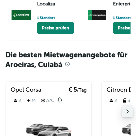
Localiza
Enterprise
1 Standort
1 Standort
Preise prüfen
Preise p
Die besten Mietwagenangebote für
Aroeiras, Cuiabá
Opel Corsa
€ 5
Citroen D
/Tag
2
M
A/C
2
3