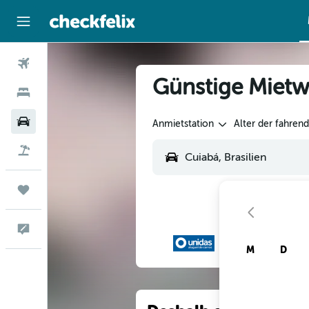
Flüge
Günstige Mietw
Hotels
Mietwagen
Anmietstation
Alter der fahren
Flug+Hotel
Trips
Feedback
M
D