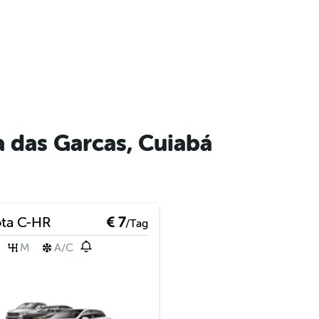
 das Garcas, Cuiabá
ta C-HR
€ 7
/Tag
M
A/C