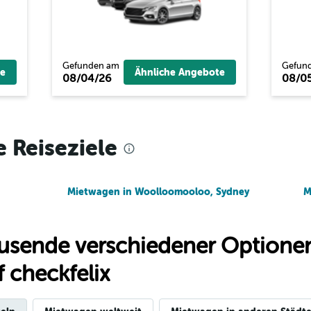
Preise prüfen
Gefunden am
Gefun
e
Ähnliche Angebote
08/04/26
08/0
Preise prüfen
e Reiseziele
Mietwagen in Woolloomooloo, Sydney
M
usende verschiedener Optionen
 checkfelix