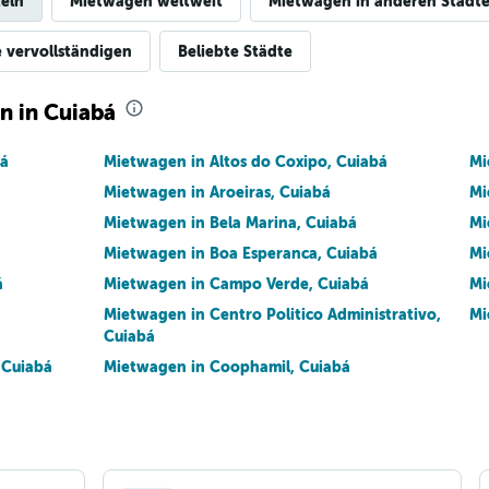
eln
Mietwagen weltweit
Mietwagen in anderen Städte
e vervollständigen
Beliebte Städte
n in Cuiabá
bá
Mietwagen in Altos do Coxipo, Cuiabá
Mi
Mietwagen in Aroeiras, Cuiabá
Mi
Mietwagen in Bela Marina, Cuiabá
Mi
Mietwagen in Boa Esperanca, Cuiabá
Mi
á
Mietwagen in Campo Verde, Cuiabá
Mi
Mietwagen in Centro Politico Administrativo,
Mi
Cuiabá
 Cuiabá
Mietwagen in Coophamil, Cuiabá