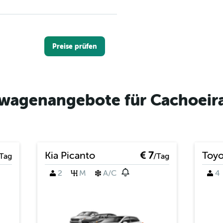
Preise prüfen
wagenangebote für Cachoeira
Preise prüfen
Kia Picanto
€ 7
Toyo
Tag
/Tag
2
M
A/C
4
Preise prüfen