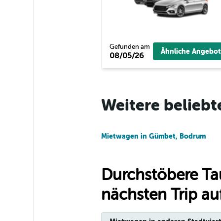
Hertz
1 Standort
Gefunden am
Ähnliche Angebot
08/05/26
Cuiabá Rent a Car
2 Standorte
Weitere beliebt
Mietwagen in Gümbet, Bodrum
Durchstöbere Ta
nächsten Trip auf