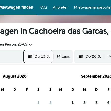
Mietwagen finden
FAQ
Anbieter
Mietwagenangebote
agen in Cachoeira das Garcas,
den Person:
25-65
Do 13.8.
Mittags
Do 20.8.
M
August 2026
September 202
M
D
F
S
S
M
D
M
D
F
1
2
1
2
3
4