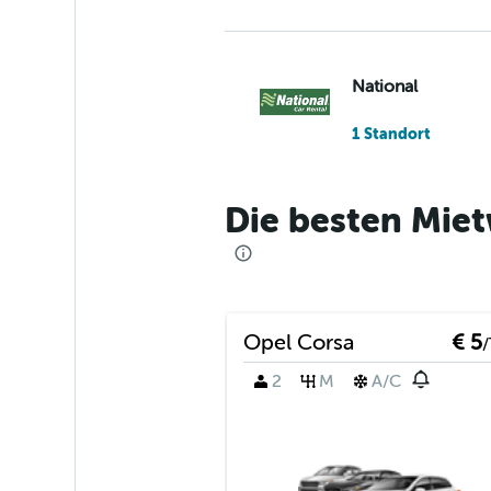
National
1 Standort
Die besten Miet
Alamo
1 Standort
Opel Corsa
€ 5
/
MOVIDA
2
M
A/C
1 Standort