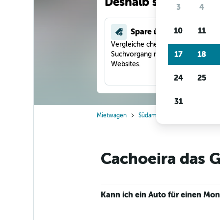
Deshalb suchen unse
3
4
10
11
Spare über 40 %
Vergleiche checkfelix in einem
17
18
Suchvorgang mit anderen Reise-
Websites.
24
25
31
Mietwagen
Südamerika
Brasilien
M
Cachoeira das G
Kann ich ein Auto für einen Mo