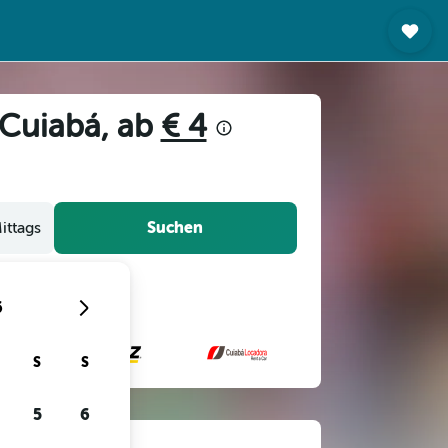
 Cuiabá, ab
€ 4
Suchen
ittags
6
S
S
5
6