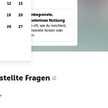
gen
12
13
Unbegrenzte,
19
20
bnisse
kostenlose Nutzung
eter,
Suche so oft, wie du möchtest,
26
27
und
ohne versteckte Kosten oder
Gebühren.
tellte Fragen