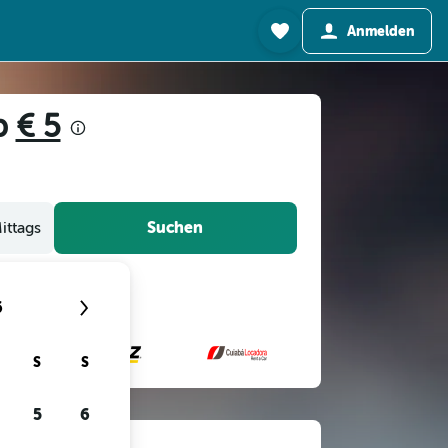
Anmelden
ab
€ 5
Suchen
ittags
6
S
S
5
6