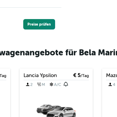
Preise prüfen
wagenangebote für Bela Mari
Preise prüfen
Lancia Ypsilon
€ 5
Maz
Tag
/Tag
2
M
A/C
4
Preise prüfen