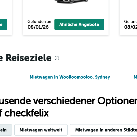
Preise prüfen
Gefunden am
Gefun
e
Ähnliche Angebote
08/01/26
08/0
Preise prüfen
e Reiseziele
Mietwagen in Woolloomooloo, Sydney
M
usende verschiedener Optionen
 checkfelix
eln
Mietwagen weltweit
Mietwagen in anderen Städte