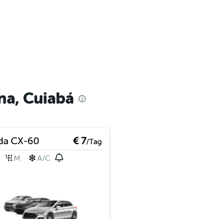
na, Cuiabá
da CX-60
€ 7
/Tag
M
A/C