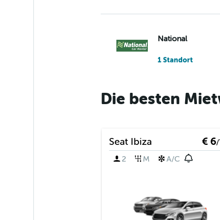
National
1 Standort
Die besten Miet
Alamo
1 Standort
Seat Ibiza
€ 6
/
2
M
A/C
MOVIDA
1 Standort