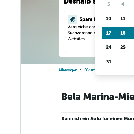
Deshalb suchen unse
3
4
10
11
Spare über 40 %
Vergleiche checkfelix in einem
17
18
Suchvorgang mit anderen Reise-
Websites.
24
25
31
Mietwagen
Südamerika
Brasilien
M
Bela Marina-Mie
Kann ich ein Auto für einen Mo