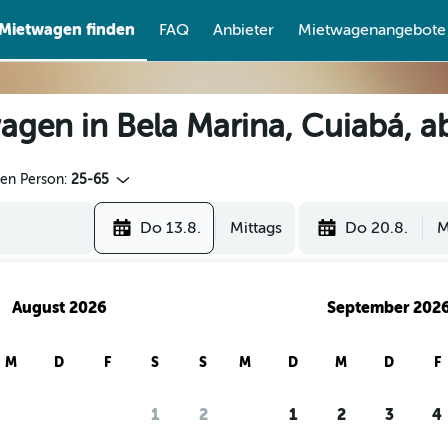
Mietwagen finden
FAQ
Anbieter
Mietwagenangebote
agen in Bela Marina, Cuiabá, 
den Person:
25-65
Do 13.8.
Mittags
Do 20.8.
M
August 2026
September 202
M
D
F
S
S
M
D
M
D
F
1
2
1
2
3
4