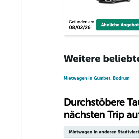
Hertz
1 Standort
Gefunden am
Ähnliche Angebot
08/02/26
Cuiabá Rent a Car
Weitere beliebt
1 Standort
Mietwagen in Gümbet, Bodrum
Durchstöbere Ta
nächsten Trip auf
Mietwagen in anderen Stadtviert