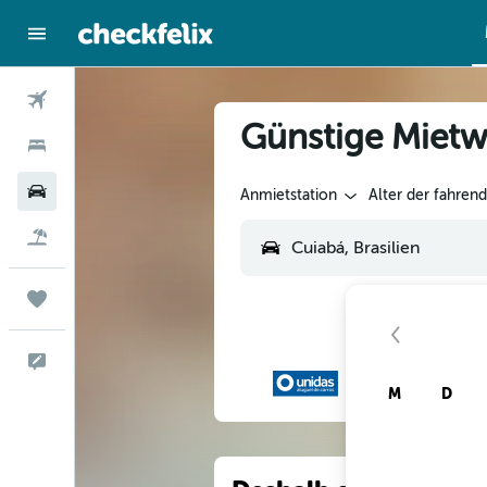
Flüge
Günstige Mietw
Hotels
Mietwagen
Anmietstation
Alter der fahren
Flug+Hotel
Trips
Feedback
M
D