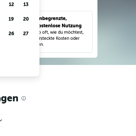
gen
12
13
Unbegrenzte,
19
20
bnisse
kostenlose Nutzung
eter,
Suche so oft, wie du möchtest,
26
27
und
ohne versteckte Kosten oder
Gebühren.
agen