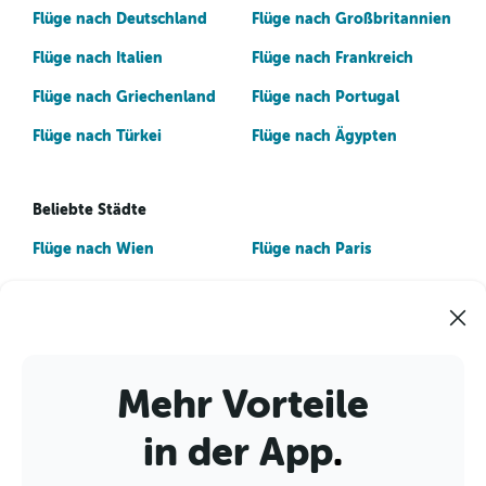
Flüge nach Deutschland
Flüge nach Großbritannien
Flüge nach Italien
Flüge nach Frankreich
Flüge nach Griechenland
Flüge nach Portugal
Flüge nach Türkei
Flüge nach Ägypten
Beliebte Städte
Flüge nach Wien
Flüge nach Paris
Flüge nach Palma de
Flüge nach Hamburg
Mallorca
Flüge nach Rom
Flüge nach London
Flüge nach Amsterdam
Flüge nach Bangkok
Mehr Vorteile
Flüge nach Heraklion
Flüge nach Istanbul
in der App
.
Flüge nach Berlin
Flüge nach Barcelona