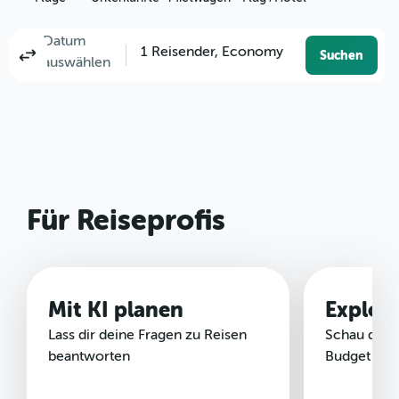
Datum
Columbus, OH, USA - Port Columbus (CMH)
Nach?
1 Reisender, Economy
Hin- und Rückflug
Nur Hinflug
Gabelflug
Suchen
auswählen
Für Reiseprofis
Mit KI planen
Explor
Lass dir deine Fragen zu Reisen
Schau dir Z
beantworten
Budget an