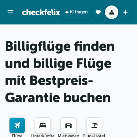
KI fragen
Billigflüge finden
und billige Flüge
mit Bestpreis-
Garantie buchen
Flüge
Unterkünfte
Mietwagen
Flug+Hotel