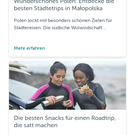
Wunderschönes Polen: Entdecke die
besten Städtetrips in Małopolska
Polen lockt mit besonders schönen Zielen für
Städtereisen. Die südliche Woiwodschaft
Małopolska ist dabei für ihre atemberaubende
Natur, lokales Essen, beeindruckende
Mehr erfahren
Attraktionen und vieles mehr bekannt.
Die besten Snacks für einen Roadtrip,
die satt machen