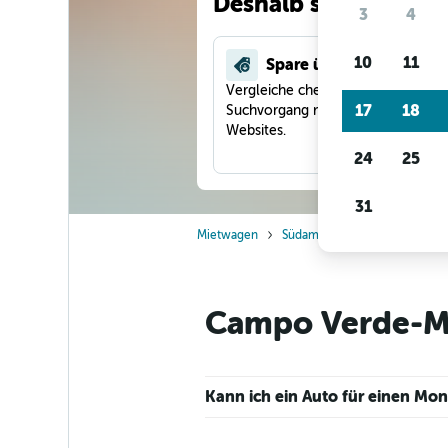
Deshalb suchen unse
3
4
10
11
Spare über 40 %
Vergleiche checkfelix in einem
17
18
Suchvorgang mit anderen Reise-
Websites.
24
25
31
Mietwagen
Südamerika
Brasilien
M
Campo Verde-Mi
Kann ich ein Auto für einen M