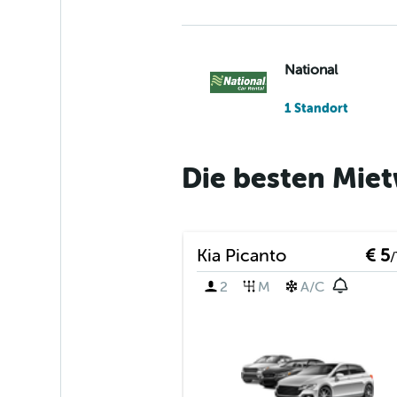
National
1 Standort
Die besten Mie
Alamo
1 Standort
Kia Picanto
€ 5
/
2
M
A/C
Rede Brasil Rent 
1 Standort