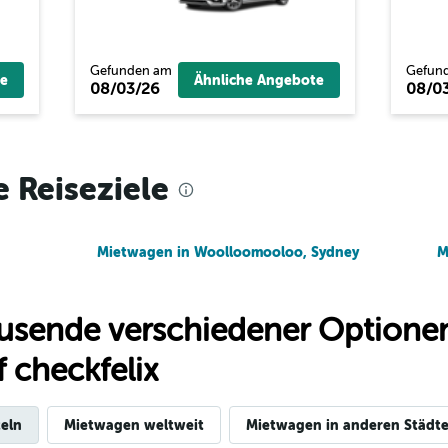
Preise prüfen
Gefunden am
Gefun
e
Ähnliche Angebote
08/03/26
08/0
Preise prüfen
e Reiseziele
Mietwagen in Woolloomooloo, Sydney
M
usende verschiedener Optionen
 checkfelix
eln
Mietwagen weltweit
Mietwagen in anderen Städte