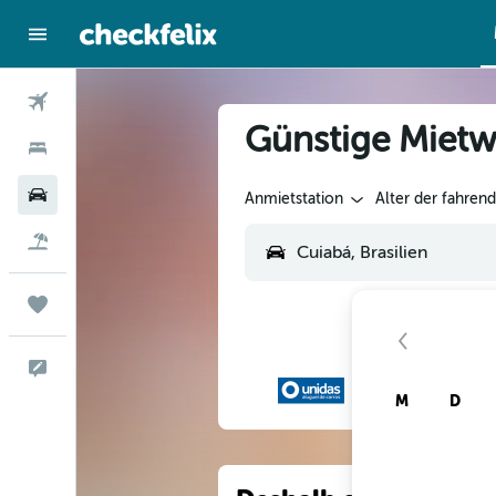
Flüge
Günstige Mietw
Hotels
Mietwagen
Anmietstation
Alter der fahren
Flug+Hotel
Trips
Feedback
M
D