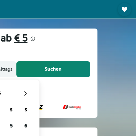
 ab
€ 5
Suchen
ittags
6
S
S
5
6