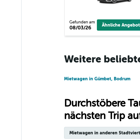
Hertz
1 Standort
Gefunden am
Ähnliche Angebot
08/03/26
Cuiabá Rent a Car
Weitere beliebt
2 Standorte
Mietwagen in Gümbet, Bodrum
Durchstöbere Ta
nächsten Trip auf
Mietwagen in anderen Stadtviert