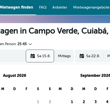
Mietwagen finden
FAQ
Anbieter
Mietwagenangebote
agen in Campo Verde, Cuiabá,
den Person:
25-65
Sa 15.8.
Mittags
Sa 22.8.
M
August 2026
September 202
M
D
F
S
S
M
D
M
D
F
1
2
1
2
3
4