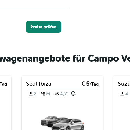
Preise prüfen
twagenangebote für Campo Ve
Preise prüfen
Seat Ibiza
€ 5
Suzu
Tag
/Tag
2
M
A/C
4
a Car
Preise prüfen