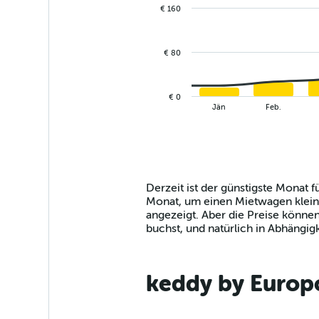
with
€ 160
2
data
series.
€ 80
The
chart
has
€ 0
1
End
Jän
Feb.
of
X
interactive
axis
chart
displaying
categories.
Range:
14
Derzeit ist der günstigste Monat 
categories.
Monat, um einen Mietwagen klein b
The
angezeigt. Aber die Preise könn
chart
buchst, und natürlich in Abhängig
has
1
Y
keddy by Europc
axis
displaying
values.