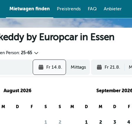
Mietwagen finden
Preistrends
FAQ
Anbieter
keddy by Europcar in Essen
den Person:
25-65
Fr 14.8.
Mittags
Fr 21.8.
M
August 2026
September 202
M
D
F
S
S
M
D
M
D
F
re Nutzer mit checkfelix nach Mietwa
1
2
1
2
3
4