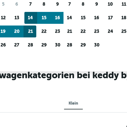
Preis-Tracking
Individuelle Erge
5
6
7
8
9
7
8
9
10
11
Du wartest auf ein tolles
Filtere nach Mietwagenanbi
Angebot?
Lass dich
Fahrzeugtyp, Preisspanne 
12
13
14
15
16
14
15
16
17
18
benachrichtigen
, wenn Preise
mehr.
reduziert werden.
19
20
21
22
23
21
22
23
24
25
26
27
28
29
30
28
29
30
sen
keddy by Europcar Mietwagen in Essen
wagenkategorien bei keddy b
Klein