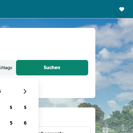
Suchen
ittags
6
S
S
gen
5
6