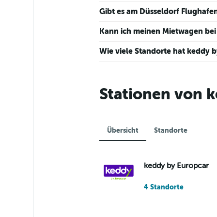
Range:
0
Gibt es am Düsseldorf Flughaf
to
240.
Kann ich meinen Mietwagen bei 
Wie viele Standorte hat keddy b
Stationen von k
Übersicht
Standorte
keddy by Europcar
4 Standorte