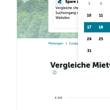
Spare über 40 %
3
4
Vergleiche checkfelix in einem
Suchvorgang mit anderen Reise-
10
11
Websites.
17
18
24
25
Mietwagen
Europa
Deutschland
Es
31
Vergleiche Miet
€ 240
Combination
Chart
graphic.
chart