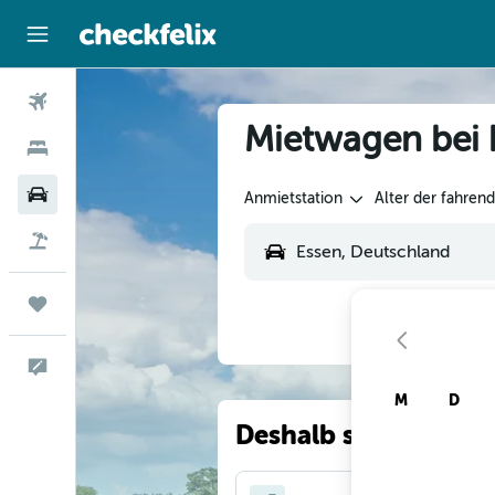
Flüge
Mietwagen bei 
Hotels
Mietwagen
Anmietstation
Alter der fahren
Flug+Hotel
Trips
Feedback
M
D
Deshalb suchen unse