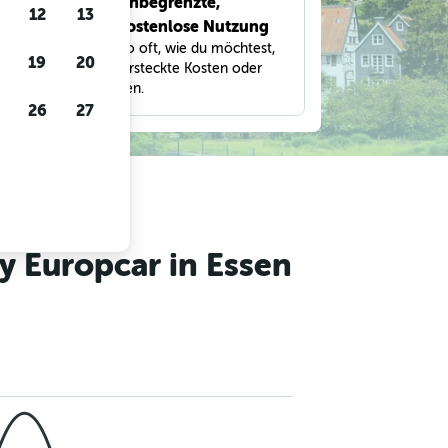
Unbegrenzte,
bnisse
12
13
kostenlose Nutzung
eter,
Suche so oft, wie du möchtest,
und
19
20
ohne versteckte Kosten oder
Gebühren.
26
27
y Europcar in Essen