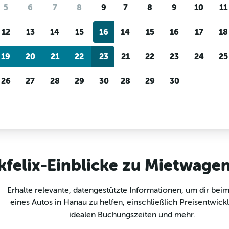
re Nutzer mit checkfelix nach Mietwa
5
6
7
8
9
7
8
9
10
11
12
13
14
15
16
14
15
16
17
18
Preis-Tracking
Individuelle Erge
Du wartest auf ein tolles
Filtere nach Mietwagenanbi
19
20
21
22
23
21
22
23
24
25
Angebot?
Lass dich
Fahrzeugtyp, Preisspanne 
benachrichtigen
, wenn Preise
mehr.
reduziert werden.
26
27
28
29
30
28
29
30
etwagen in Hanau
kfelix-Einblicke zu Mietwage
Erhalte relevante, datengestützte Informationen, um dir bei
eines Autos in Hanau zu helfen, einschließlich Preisentwick
idealen Buchungszeiten und mehr.