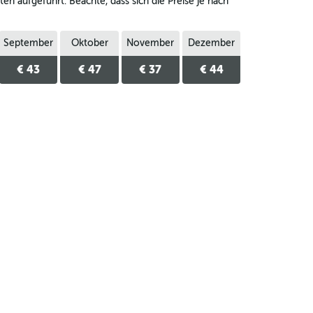
n aufgeführt. Beachte, dass sich die Preise je nach
September
Oktober
November
Dezember
€ 43
€ 47
€ 37
€ 44