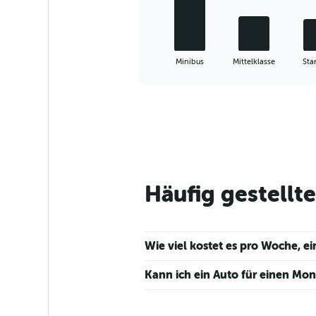
The
chart
has
1
X
End
Minibus
Mittelklasse
Sta
of
axis
interactive
displaying
chart
categories.
Range:
5
categories.
The
chart
has
Häufig gestellt
1
Y
axis
displaying
Wie viel kostet es pro Woche, 
values.
Range:
Kann ich ein Auto für einen Mo
0
to
60.