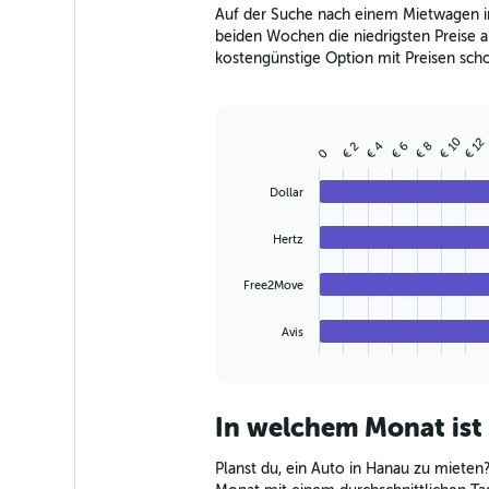
The
Auf der Suche nach einem Mietwagen in
chart
beiden Wochen die niedrigsten Preise ab
has
kostengünstige Option mit Preisen scho
1
Y
axis
displaying
€ 10
€ 12
values.
€ 4
€ 6
€ 8
€ 2
Bar
Chart
0
Range:
graphic.
chart
with
0
Dollar
4
to
bars.
180.
Hertz
The
chart
Free2Move
has
1
Avis
X
End
of
axis
interactive
displaying
chart
categories.
In welchem Monat ist
Range:
4
Planst du, ein Auto in Hanau zu mieten?
categories.