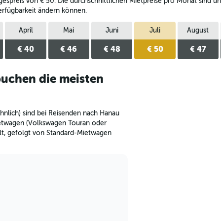
spreis von € 50. Die durchschnittlichen Mietpreise pro Monat sind unte
rfügbarkeit ändern können.
April
Mai
Juni
Juli
August
€ 40
€ 46
€ 48
€ 50
€ 47
uchen die meisten
hnlich) sind bei Reisenden nach Hanau
Mietwagen (Volkswagen Touran oder
lt, gefolgt von Standard-Mietwagen