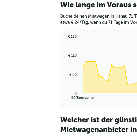
Wie lange im Voraus 
Buche deinen Mietwagen in Hanau 71 Ta
etwa € 24/Tag, wenn du 71 Tage im Vor
€ 180
Chart
Chart
graphic.
with
91
€ 120
data
points.
The
€ 60
chart
has
1
0
X
End
90 Tage vorher
of
axis
interactive
displaying
chart
categories.
Welcher ist der günst
Range:
91
Mietwagenanbieter i
categories.