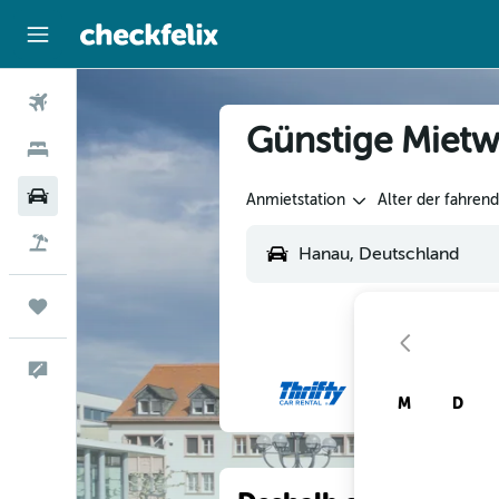
Flüge
Günstige Miet
Hotels
Mietwagen
Anmietstation
Alter der fahren
Flug+Hotel
Trips
Feedback
M
D