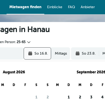
Mietwagen finden
Einblicke
FAQ
Anbieter
wagen in Hanau
den Person:
25-65
So 16.8.
Mittags
So 23.8.
M
August 2026
September 202
M
D
F
S
S
M
D
M
D
F
1
2
1
2
3
4