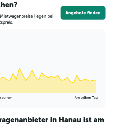
chen?
Angebote finden
Mietwagenpreise liegen bei
spreis.
e vorher
Am selben Tag
agenanbieter in Hanau ist am