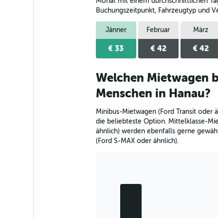
The
Monat mit einem durchschnittlichen Tage
chart
Buchungszeitpunkt, Fahrzeugtyp und Ve
has
1
Jänner
Februar
März
Y
axis
€ 33
€ 42
€ 42
displaying
values.
Range:
Welchen Mietwagen b
0
Menschen in Hanau?
to
32.
Minibus-Mietwagen (Ford Transit oder ä
die beliebteste Option. Mittelklasse-
ähnlich) werden ebenfalls gerne gewäh
(Ford S-MAX oder ähnlich).
Bar
Chart
graphic.
chart
with
5
bars.