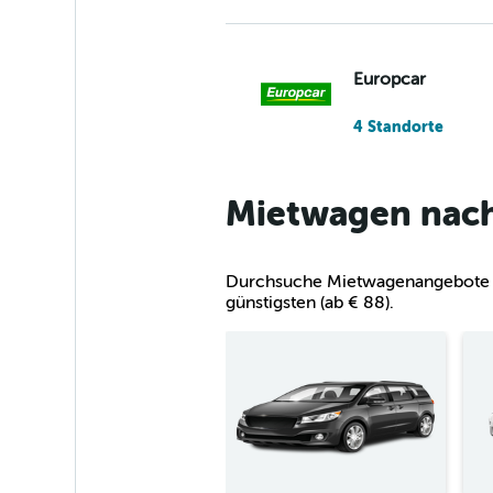
Europcar
4 Standorte
Mietwagen nach 
Dollar
1 Standort
Durchsuche Mietwagenangebote in H
günstigsten (ab € 88).
Sixt
2 Standorte