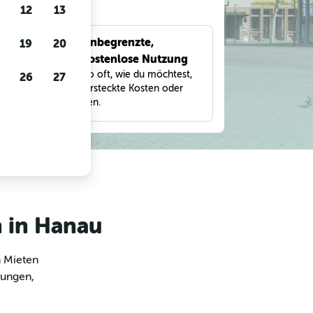
gen
12
13
Unbegrenzte,
19
20
bnisse
kostenlose Nutzung
eter,
Suche so oft, wie du möchtest,
26
27
und
ohne versteckte Kosten oder
Gebühren.
n in Hanau
m Mieten
lungen,