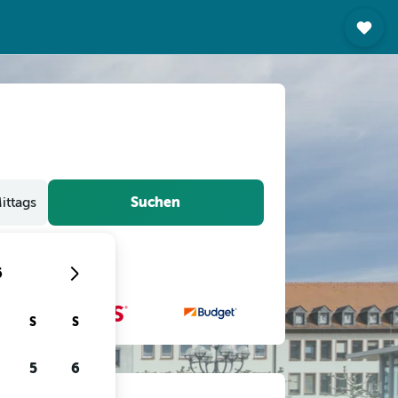
Suchen
ittags
6
S
S
5
6