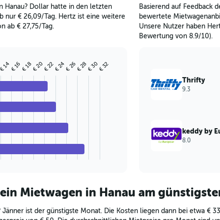
 Hanau? Dollar hatte in den letzten
Basierend auf Feedback de
 nur € 26,09/Tag. Hertz ist eine weitere
bewertete Mietwagenanbie
n ab € 27,75/Tag.
Unsere Nutzer haben Hert
Bewertung von 8.9/10).
€ 20
€ 24
€ 26
€ 28
€ 30
€ 14
€ 16
€ 18
€ 22
€ 32
Thrifty
9.3
keddy by E
8.0
 ein Mietwagen in Hanau am günstigste
 Jänner ist der günstigste Monat. Die Kosten liegen dann bei etwa € 33