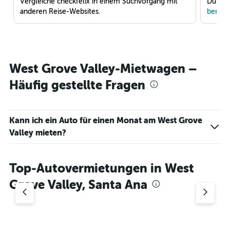
Vergleiche checkfelix in einem Suchvorgang mit
Du war
anderen Reise-Websites.
benach
West Grove Valley-Mietwagen –
Häufig gestellte Fragen
Kann ich ein Auto für einen Monat am West Grove
Valley mieten?
Top-Autovermietungen in West
Grove Valley, Santa Ana