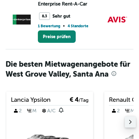
Enterprise Rent-A-Car
Av
Sehr gut
8,3
•
1 Bewertung
4 Standorte
1 S
Preise prüfen
Die besten Mietwagenangebote für
West Grove Valley, Santa Ana
Lancia Ypsilon
€ 4
Renault Cl
/Tag
2
M
A/C
2
M