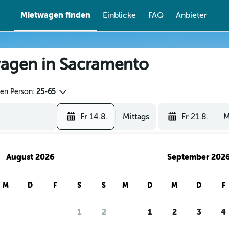
Mietwagen finden
Einblicke
FAQ
Anbieter
agen in Sacramento
den Person:
25-65
Fr 14.8.
Mittags
Fr 21.8.
M
August 2026
September 202
M
D
F
S
S
M
D
M
D
F
1
2
1
2
3
4