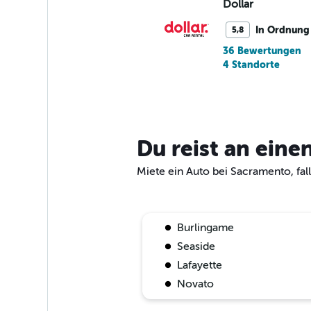
Dollar
In Ordnung
5,8
36 Bewertungen
4 Standorte
National
Du reist an ein
1 Standort
Miete ein Auto bei Sacramento, fall
Enterprise Rent-
Burlingame
Sehr gut
8,0
Seaside
9 Bewertungen
Lafayette
12 Standorte
Novato