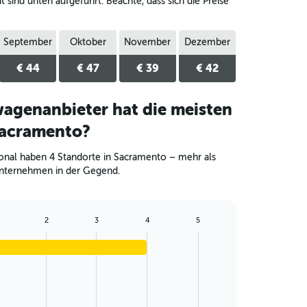
sind unten aufgeführt. Beachte, dass sich die Preise
September
Oktober
November
Dezember
€ 44
€ 47
€ 39
€ 42
agenanbieter hat die meisten
Sacramento?
ional haben 4 Standorte in Sacramento – mehr als
nternehmen in der Gegend.
2
3
4
5