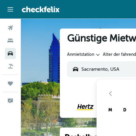
Flüge
Günstige Mietw
Hotels
Mietwagen
Anmietstation
Alter der fahren
Flug+Hotel
Trips
Feedback
M
D