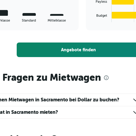
Payless
chart
has
1
Budget
X
End
klasse
Standard
Mittelklasse
of
axis
interactive
displaying
chart
categories.
Range:
4
Angebote finden
categories.
The
chart
has
e Fragen zu Mietwagen
1
Y
axis
displaying
inen Mietwagen in Sacramento bei Dollar zu buchen?
values.
Range:
nat in Sacramento mieten?
0
to
5.