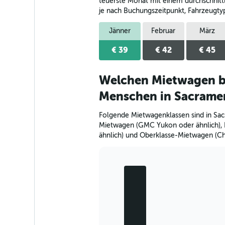
teuerste Monat mit einem durchschnittli
je nach Buchungszeitpunkt, Fahrzeugty
Jänner
Februar
März
€ 39
€ 42
€ 45
Welchen Mietwagen b
Menschen in Sacrame
Folgende Mietwagenklassen sind in Sa
Mietwagen (GMC Yukon oder ähnlich),
ähnlich) und Oberklasse-Mietwagen (Ch
Bar
Chart
graphic.
chart
with
5
bars.
The