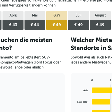
chen Tagespreis von € 49. Die durchschnittlichen Mietpreise pro Monat 
p und Verfügbarkeit ändern können.
April
Mai
Juni
Juli
August
€ 43
€ 44
€ 49
€ 49
€ 49
uchen die meisten
Welcher Mietw
nto?
Standorte in 
cramento am beliebtesten: SUV-
Sowohl Avis als auch Nat
 Kompakt-Mietwagen (Ford Focus oder
jedes andere Mietwagenu
evrolet Tahoe oder ähnlich).
0
1
Bar
Chart
graphic.
chart
Avis
with
4
bars.
National
The