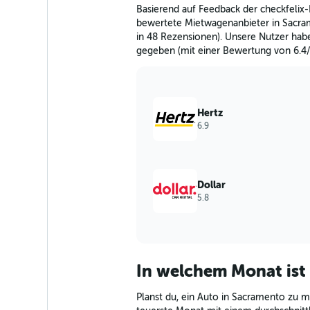
The
Basierend auf Feedback der checkfelix-
chart
bewertete Mietwagenanbieter in Sacra
has
in 48 Rezensionen). Unsere Nutzer hab
1
gegeben (mit einer Bewertung von 6.4/
Y
axis
displaying
values.
Range:
Hertz
0
6.9
to
60.
Dollar
5.8
In welchem Monat ist
Planst du, ein Auto in Sacramento zu mi