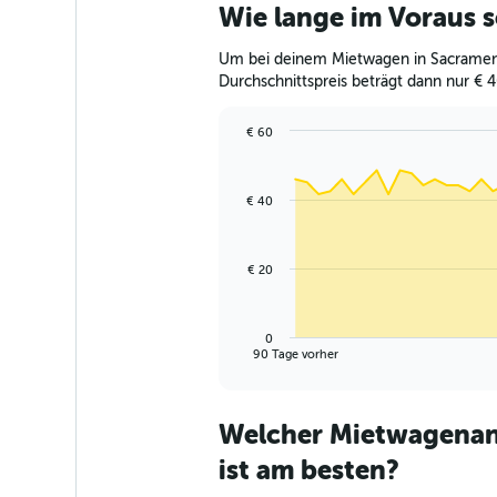
Wie lange im Voraus 
Um bei deinem Mietwagen in Sacramento
Durchschnittspreis beträgt dann nur € 
€ 60
Chart
Chart
graphic.
with
91
€ 40
data
points.
The
€ 20
chart
has
1
0
X
End
90 Tage vorher
of
axis
interactive
displaying
chart
categories.
Welcher Mietwagenan
Range:
91
ist am besten?
categories.