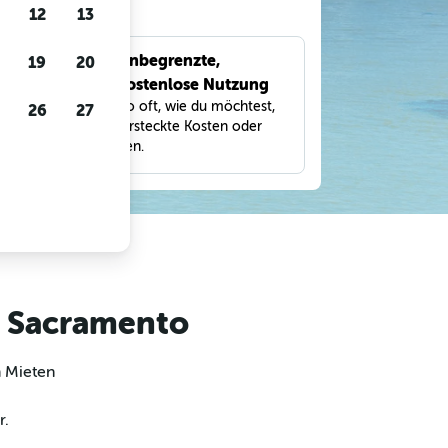
gen
12
13
Unbegrenzte,
19
20
bnisse
kostenlose Nutzung
eter,
Suche so oft, wie du möchtest,
26
27
und
ohne versteckte Kosten oder
Gebühren.
n Sacramento
m Mieten
r.