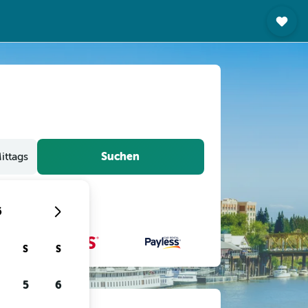
Suchen
ittags
6
S
S
5
6