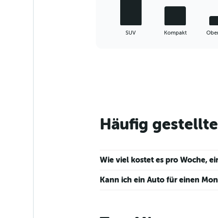
chart
has
1
X
End
SUV
Kompakt
Ober
of
axis
interactive
displaying
chart
categories.
Range:
5
categories.
The
chart
has
Häufig gestellt
1
Y
axis
displaying
Wie viel kostet es pro Woche, e
values.
Range:
Kann ich ein Auto für einen Mo
0
to
75.