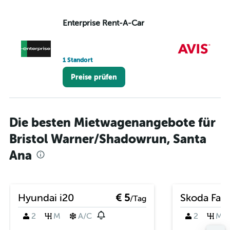
Enterprise Rent-A-Car
Av
1 Standort
1 S
Preise prüfen
Die besten Mietwagenangebote für
Bristol Warner/Shadowrun, Santa
Ana
Hyundai i20
€ 5
Skoda Fabi
/Tag
2
M
A/C
2
M