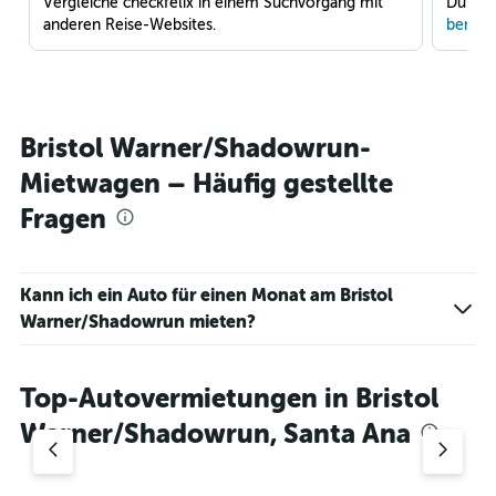
Vergleiche checkfelix in einem Suchvorgang mit
Du war
anderen Reise-Websites.
benach
Bristol Warner/Shadowrun-
Mietwagen – Häufig gestellte
Fragen
Kann ich ein Auto für einen Monat am Bristol
Warner/Shadowrun mieten?
Top-Autovermietungen in Bristol
Warner/Shadowrun, Santa Ana