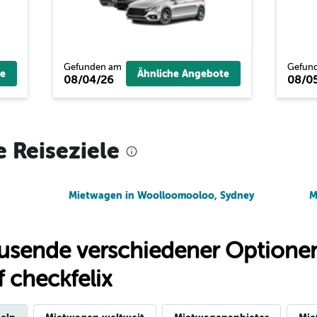
ar
Preise prüfen
Gefunden am
Gefun
e
Ähnliche Angebote
08/04/26
08/0
Preise prüfen
e Reiseziele
Mietwagen in Woolloomooloo, Sydney
M
usende verschiedener Optionen
 checkfelix