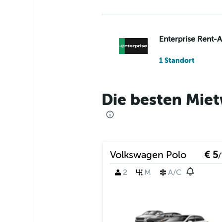
Enterprise Rent-
1 Standort
Die besten Miet
Budget
1 Standort
Volkswagen Polo
€ 5
/
Unidas
2
M
A/C
1 Standort