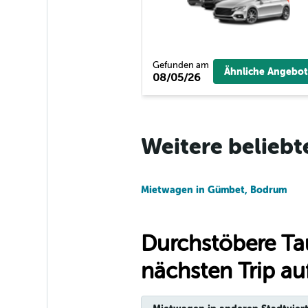
Movicar Rent a C
1 Standort
Gefunden am
Ähnliche Angebot
08/05/26
National
1 Standort
Weitere beliebt
Mietwagen in Gümbet, Bodrum
Durchstöbere Ta
nächsten Trip auf