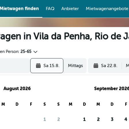
Mietwagen finden
FAQ
Anbieter
Mietwagenangebote
gen in Vila da Penha, Rio de J
den Person:
25-65
Sa 15.8.
Mittags
Sa 22.8.
M
August 2026
September 202
M
D
F
S
S
M
D
M
D
F
1
2
1
2
3
4