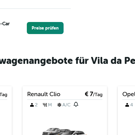
A-Car
Preise prüfen
wagenangebote für Vila da Pe
Preise prüfen
Renault Clio
€ 7
Opel
Tag
/Tag
2
M
A/C
4
Preise prüfen