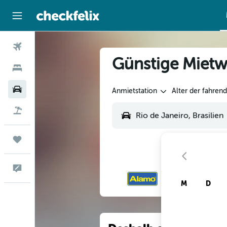
Flüge
Günstige Mietwa
Hotels
Mietwagen
Anmietstation
Alter der fahren
Flug+Hotel
Trips
Feedback
M
D