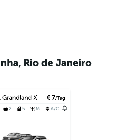
nha, Rio de Janeiro
 Grandland X
€ 7
/Tag
2
5
M
A/C