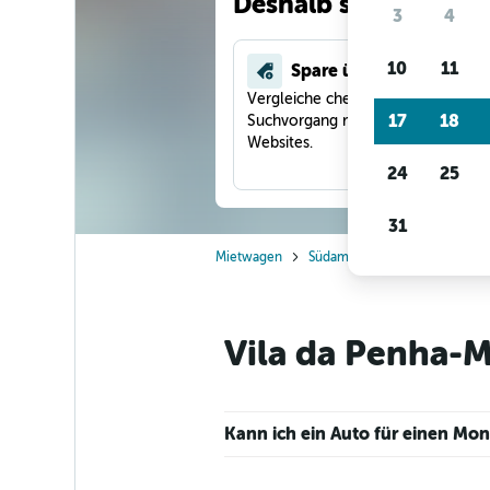
Deshalb suchen unse
3
4
10
11
Spare über 40 %
Vergleiche checkfelix in einem
17
18
Suchvorgang mit anderen Reise-
Websites.
24
25
31
Mietwagen
Südamerika
Brasilien
R
Vila da Penha-M
Kann ich ein Auto für einen Mo