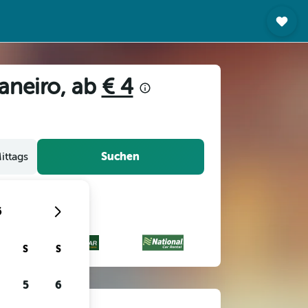
aneiro, ab
€ 4
Suchen
ittags
6
S
S
5
6