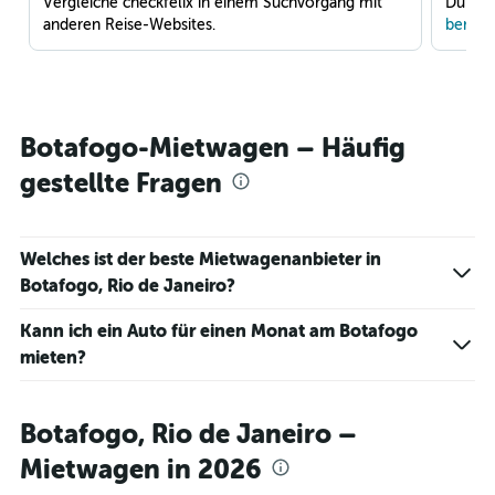
Vergleiche checkfelix in einem Suchvorgang mit
Du war
anderen Reise-Websites.
benach
Botafogo-Mietwagen – Häufig
gestellte Fragen
Welches ist der beste Mietwagenanbieter in
Botafogo, Rio de Janeiro?
Kann ich ein Auto für einen Monat am Botafogo
mieten?
Botafogo, Rio de Janeiro –
Mietwagen in 2026