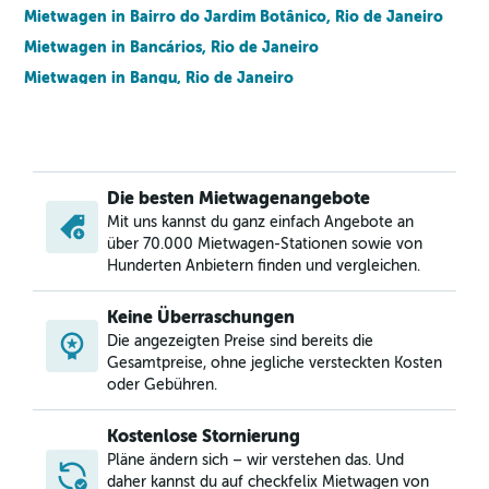
Mietwagen in Bairro do Jardim Botânico, Rio de Janeiro
Mietwagen in Bancários, Rio de Janeiro
Mietwagen in Bangu, Rio de Janeiro
Mietwagen in Barra da Tijuca, Rio de Janeiro
Mietwagen in Barra de Guaratiba, Rio de Janeiro
Mietwagen in Barros Filho, Rio de Janeiro
Die besten Mietwagenangebote
Mietwagen in Benfica, Rio de Janeiro
Mit uns kannst du ganz einfach Angebote an
Mietwagen in Bento Ribeiro, Rio de Janeiro
über 70.000 Mietwagen-Stationen sowie von
Mietwagen in Bonsucesso, Rio de Janeiro
Hunderten Anbietern finden und vergleichen.
Mietwagen in Brás de Pina, Rio de Janeiro
Keine Überraschungen
Mietwagen in Cachambi, Rio de Janeiro
Die angezeigten Preise sind bereits die
Mietwagen in Cacuia, Rio de Janeiro
Gesamtpreise, ohne jegliche versteckten Kosten
oder Gebühren.
Kostenlose Stornierung
Pläne ändern sich – wir verstehen das. Und
daher kannst du auf checkfelix Mietwagen von