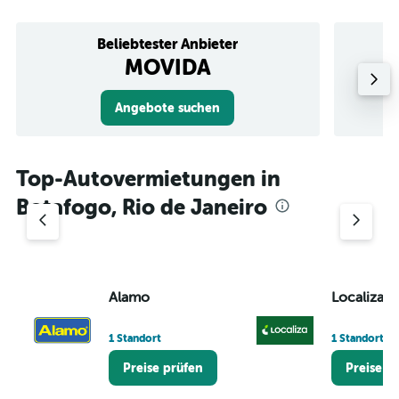
Beliebtester Anbieter
MOVIDA
Angebote suchen
Top-Autovermietungen in
Botafogo, Rio de Janeiro
Alamo
Localiza
1 Standort
1 Standort
Preise prüfen
Preise p