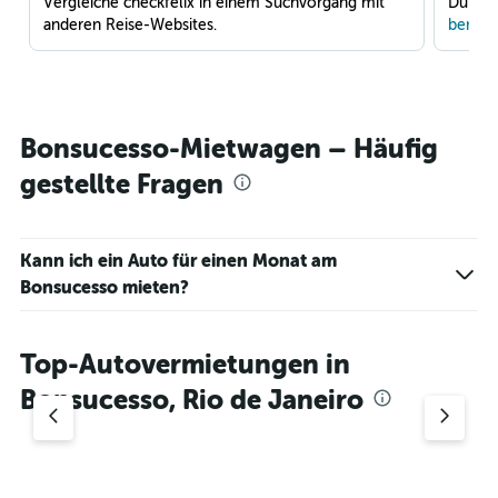
Vergleiche checkfelix in einem Suchvorgang mit
Du war
anderen Reise-Websites.
benach
Bonsucesso-Mietwagen – Häufig
gestellte Fragen
Kann ich ein Auto für einen Monat am
Bonsucesso mieten?
Top-Autovermietungen in
Bonsucesso, Rio de Janeiro