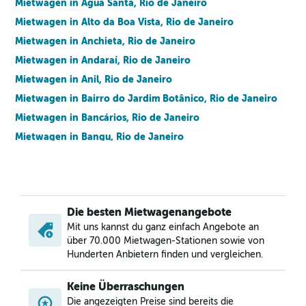
Mietwagen in Água Santa, Rio de Janeiro
Mietwagen in Alto da Boa Vista, Rio de Janeiro
Mietwagen in Anchieta, Rio de Janeiro
Mietwagen in Andaraí, Rio de Janeiro
Mietwagen in Anil, Rio de Janeiro
Mietwagen in Bairro do Jardim Botânico, Rio de Janeiro
Mietwagen in Bancários, Rio de Janeiro
Mietwagen in Bangu, Rio de Janeiro
Mietwagen in Barra da Tijuca, Rio de Janeiro
Mietwagen in Barra de Guaratiba, Rio de Janeiro
Mietwagen in Barros Filho, Rio de Janeiro
Die besten Mietwagenangebote
Mietwagen in Benfica, Rio de Janeiro
Mit uns kannst du ganz einfach Angebote an
Mietwagen in Bento Ribeiro, Rio de Janeiro
über 70.000 Mietwagen-Stationen sowie von
Mietwagen in Botafogo, Rio de Janeiro
Hunderten Anbietern finden und vergleichen.
Mietwagen in Brás de Pina, Rio de Janeiro
Keine Überraschungen
Mietwagen in Cachambi, Rio de Janeiro
Die angezeigten Preise sind bereits die