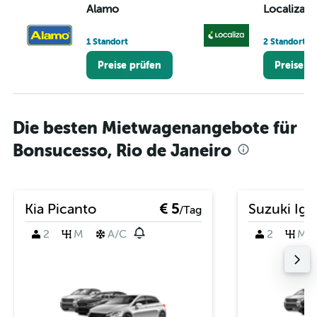
Alamo
Localiza
1 Standort
2 Standorte
Preise prüfen
Preise p
Die besten Mietwagenangebote für
Bonsucesso, Rio de Janeiro
Kia Picanto
€ 5
Suzuki Ign
/Tag
2
M
A/C
2
M