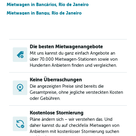
Mietwagen in Bancários, Rio de Janeiro
Mietwagen in Bangu, Rio de Janeiro
Mietwagen in Barra da Tijuca, Rio de Janeiro
Mietwagen in Barra de Guaratiba, Rio de Janeiro
Mietwagen in Barros Filho, Rio de Janeiro
Die besten Mietwagenangebote
Mietwagen in Benfica, Rio de Janeiro
Mit uns kannst du ganz einfach Angebote an
Mietwagen in Bento Ribeiro, Rio de Janeiro
über 70.000 Mietwagen-Stationen sowie von
Mietwagen in Bonsucesso, Rio de Janeiro
Hunderten Anbietern finden und vergleichen.
Mietwagen in Botafogo, Rio de Janeiro
Keine Überraschungen
Mietwagen in Brás de Pina, Rio de Janeiro
Die angezeigten Preise sind bereits die
Mietwagen in Cachambi, Rio de Janeiro
Gesamtpreise, ohne jegliche versteckten Kosten
oder Gebühren.
Kostenlose Stornierung
Pläne ändern sich – wir verstehen das. Und
daher kannst du auf checkfelix Mietwagen von
Anbietern mit kostenloser Stornierung suchen