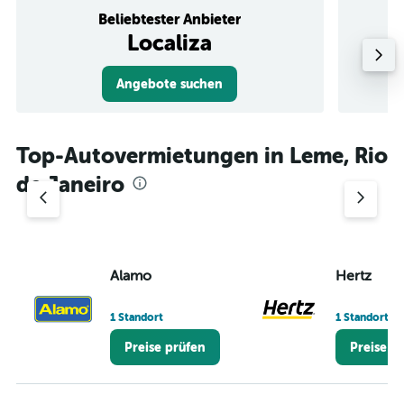
Beliebtester Anbieter
Localiza
Angebote suchen
Top-Autovermietungen in Leme, Rio
de Janeiro
Alamo
Hertz
1 Standort
1 Standort
Preise prüfen
Preise p