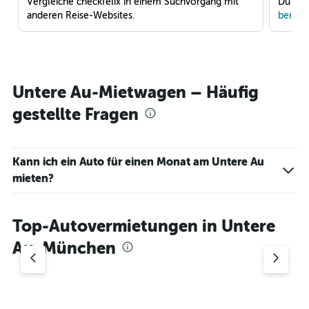
Vergleiche checkfelix in einem Suchvorgang mit
Du war
anderen Reise-Websites.
benach
Untere Au-Mietwagen – Häufig
gestellte Fragen
Kann ich ein Auto für einen Monat am Untere Au
mieten?
Top-Autovermietungen in Untere
Au, München