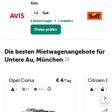
Avis
Si
Gut
7,0
•
2 Bewertungen
1 Standort
1 S
Preise prüfen
Die besten Mietwagenangebote für
Untere Au, München
Opel Corsa
€ 4
Citroen D
/Tag
2
M
A/C
2
3