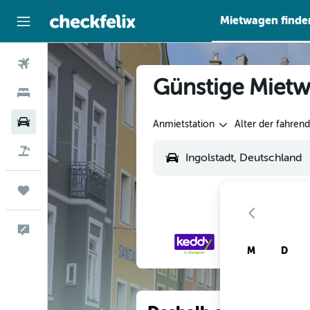
Mietwagen finde
Flüge
Günstige Mietw
Hotels
Mietwagen
Anmietstation
Alter der fahren
Flug+Hotel
Trips
Feedback
M
D