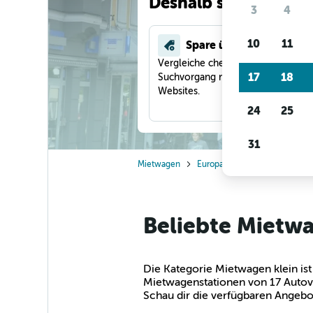
Deshalb suchen unse
3
4
10
11
Spare über 40 %
Vergleiche checkfelix in einem
17
18
Suchvorgang mit anderen Reise-
Websites.
24
25
31
Mietwagen
Europa
Deutschland
Mi
Beliebte Mietwa
Die Kategorie Mietwagen klein ist
Mietwagenstationen von 17 Autove
Schau dir die verfügbaren Angebo