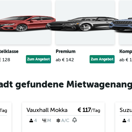
telklasse
Premium
Komp
€ 128
Zum Angebot
ab € 142
Zum Angebot
ab € 
stadt gefundene Mietwagenan
Vauxhall Mokka
€ 117
Suzu
Tag
/Tag
4
M
A/C
4