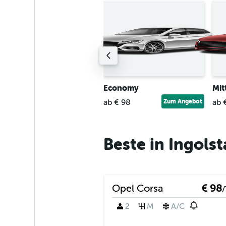
ittelklasse-Kombi
Economy
Mit
b € 149
Zum Angebot
ab € 98
Zum Angebot
ab 
Beste in Ingol
Opel Corsa
€ 98
/
2
M
A/C