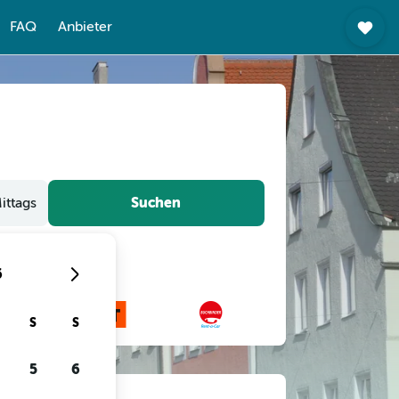
FAQ
Anbieter
Suchen
ittags
6
S
S
5
6