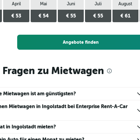
April
Mai
Juni
Juli
August
€ 53
€ 54
€ 55
€ 55
€ 61
Angebote finden
e Fragen zu Mietwagen
e Mietwagen ist am günstigsten?
inen Mietwagen in Ingolstadt bei Enterprise Rent-A-Car
at in Ingolstadt mieten?
t ein Auto für einen Monat zu mieten?