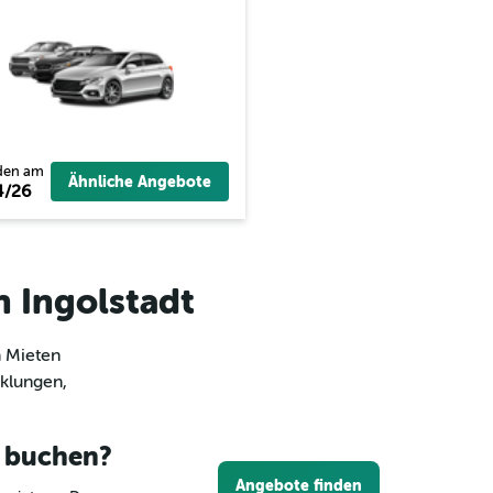
den am
Ähnliche Angebote
4/26
n Ingolstadt
m Mieten
cklungen,
t buchen?
Angebote finden