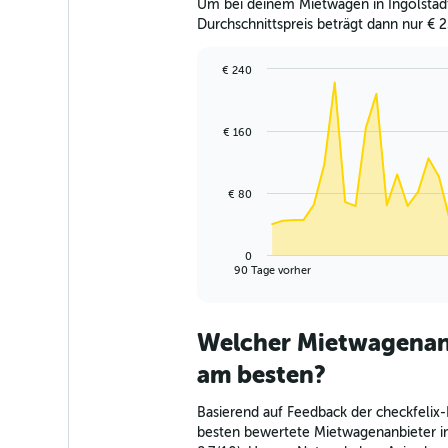
Um bei deinem Mietwagen in Ingolstadt 
Durchschnittspreis beträgt dann nur € 
€ 240
Chart
Chart
graphic.
with
91
€ 160
data
points.
The
€ 80
chart
has
1
0
X
End
90 Tage vorher
of
axis
interactive
displaying
chart
categories.
Welcher Mietwagenanbi
Range:
91
am besten?
categories.
The
Basierend auf Feedback der checkfelix-
chart
besten bewertete Mietwagenanbieter in
has