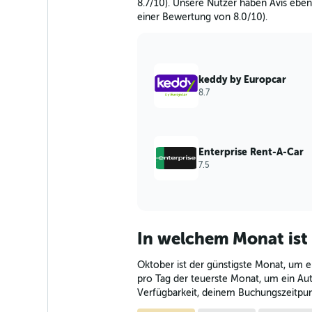
8.7/10). Unsere Nutzer haben Avis eben
1
einer Bewertung von 8.0/10).
Y
axis
displaying
values.
Range:
keddy by Europcar
0
8.7
to
240.
Enterprise Rent-A-Car
7.5
In welchem Monat ist
Oktober ist der günstigste Monat, um ei
pro Tag der teuerste Monat, um ein Aut
Verfügbarkeit, deinem Buchungszeitpu