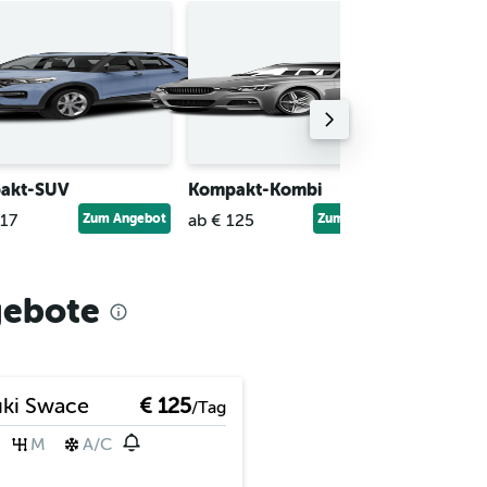
akt-SUV
Kompakt-Kombi
Mittelk
117
Zum Angebot
ab € 125
Zum Angebot
ab € 14
gebote
ki Swace
€ 125
/Tag
M
A/C