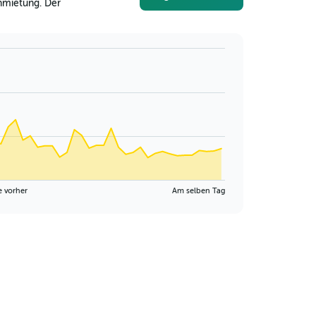
nmietung. Der
e vorher
Am selben Tag