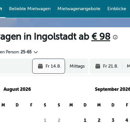
n
Beliebte Mietwagen
Mietwagenangebote
Einblicke
agen in Ingolstadt ab
€ 98
den Person:
25-65
Fr 14.8.
Mittags
Fr 21.8.
M
August 2026
September 202
M
D
F
S
S
M
D
M
D
F
1
2
1
2
3
4