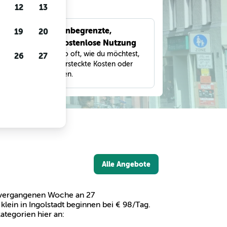
gen
12
13
Unbegrenzte,
19
20
bnisse
kostenlose Nutzung
eter,
Suche so oft, wie du möchtest,
26
27
und
ohne versteckte Kosten oder
Gebühren.
Alle Angebote
er vergangenen Woche an 27
ein in Ingolstadt beginnen bei € 98/Tag.
ategorien hier an: