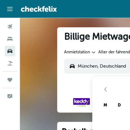
Flüge
Billige Mietwa
Hotels
Mietwagen
Anmietstation
Alter der fahren
Flug+Hotel
Trips
Feedback
M
D