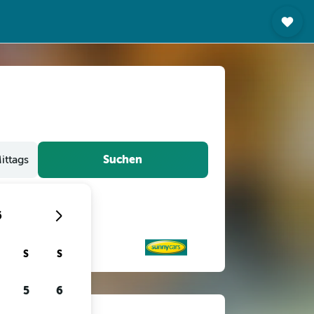
Suchen
ittags
6
S
S
5
6