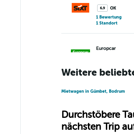
OK
6,9
1 Bewertung
1 Standort
Europcar
1 Standort
Weitere beliebt
Free2Move
Mietwagen in Gümbet, Bodrum
1 Standort
Durchstöbere Ta
nächsten Trip auf
FLIZZR