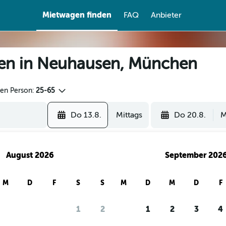
Mietwagen finden
FAQ
Anbieter
gen in Neuhausen, München
den Person:
25-65
Do 13.8.
Mittags
Do 20.8.
M
August 2026
September 202
M
D
F
S
S
M
D
M
D
F
1
2
1
2
3
4