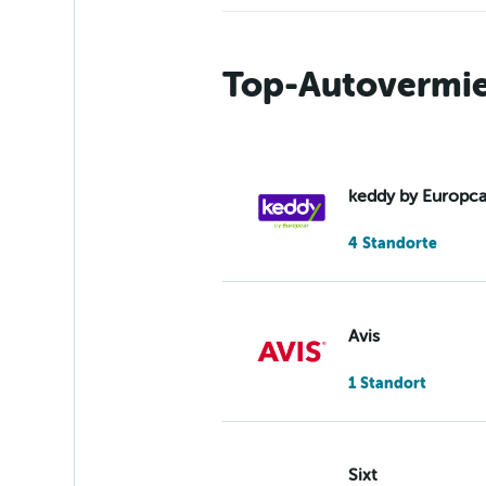
Top-Autovermi
keddy by Europca
4 Standorte
Avis
1 Standort
Sixt