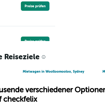
Preise prüfen
Preise prüfen
e Reiseziele
Mietwagen in Woolloomooloo, Sydney
Preise prüfen
M
usende verschiedener Optionen
 checkfelix
Preise prüfen