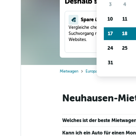
Deshalb suchen unse
3
4
10
11
Spare über 40 %
Vergleiche checkfelix in einem
17
18
Suchvorgang mit anderen Reise-
Websites.
24
25
31
Mietwagen
Europa
Deutschland
M
Neuhausen-Miet
Welches ist der beste Mietwag
Kann ich ein Auto für einen M