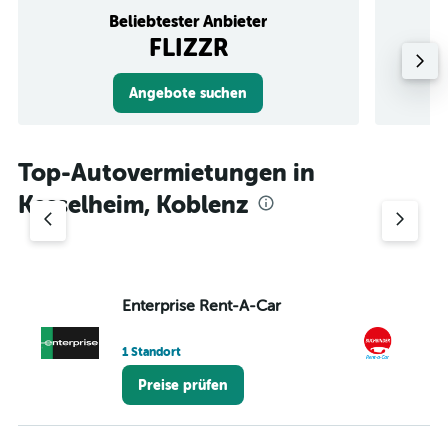
Beliebtester Anbieter
FLIZZR
Angebote suchen
Top-Autovermietungen in
Kesselheim, Koblenz
Enterprise Rent-A-Car
B
1 Standort
2 
Preise prüfen