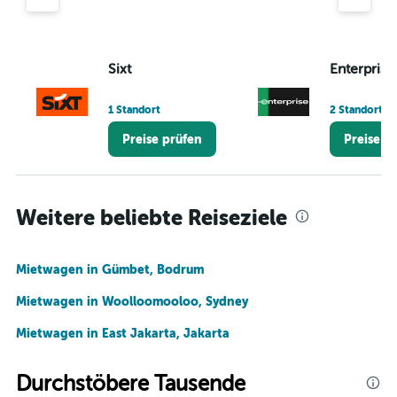
Sixt
Enterprise
1 Standort
2 Standorte
Preise prüfen
Preise p
Weitere beliebte Reiseziele
Mietwagen in Gümbet, Bodrum
Mietwagen in Woolloomooloo, Sydney
Mietwagen in East Jakarta, Jakarta
Durchstöbere Tausende