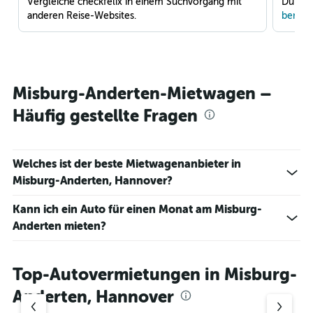
Vergleiche checkfelix in einem Suchvorgang mit
Du war
anderen Reise-Websites.
benach
Misburg-Anderten-Mietwagen –
Häufig gestellte Fragen
Welches ist der beste Mietwagenanbieter in
Misburg-Anderten, Hannover?
Kann ich ein Auto für einen Monat am Misburg-
Anderten mieten?
Top-Autovermietungen in Misburg-
Anderten, Hannover