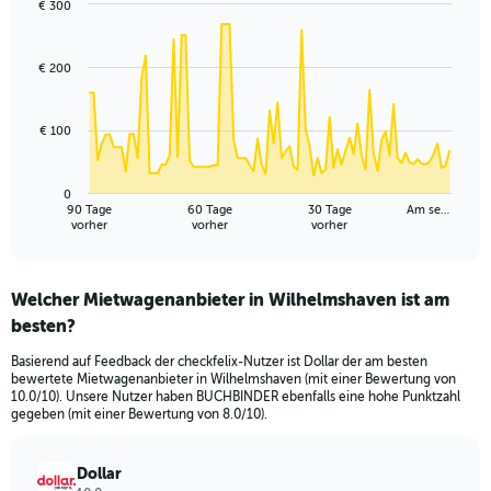
€ 300
Chart
Chart
graphic.
with
91
€ 200
data
points.
€ 100
The
chart
has
0
1
90 Tage
60 Tage
30 Tage
Am se…
X
End
vorher
vorher
vorher
of
axis
interactive
displaying
chart
categories.
Welcher Mietwagenanbieter in Wilhelmshaven ist am
Range:
besten?
91
categories.
Basierend auf Feedback der checkfelix-Nutzer ist Dollar der am besten
The
bewertete Mietwagenanbieter in Wilhelmshaven (mit einer Bewertung von
chart
10.0/10). Unsere Nutzer haben BUCHBINDER ebenfalls eine hohe Punktzahl
has
gegeben (mit einer Bewertung von 8.0/10).
1
Y
axis
Dollar