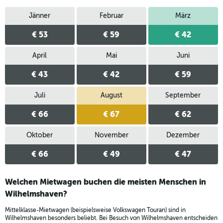
Jänner
Februar
März
€ 53
€ 59
€ 42
April
Mai
Juni
€ 43
€ 42
€ 59
Juli
August
September
€ 66
€ 67
€ 62
Oktober
November
Dezember
€ 66
€ 49
€ 47
Welchen Mietwagen buchen die meisten Menschen in
Wilhelmshaven?
Mittelklasse-Mietwagen (beispielsweise Volkswagen Touran) sind in
Wilhelmshaven besonders beliebt. Bei Besuch von Wilhelmshaven entscheiden