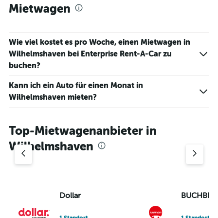
1
Mietwagen
Y
axis
displaying
values.
Wie viel kostet es pro Woche, einen Mietwagen in
Range:
Wilhelmshaven bei Enterprise Rent-A-Car zu
0
buchen?
to
36.
Kann ich ein Auto für einen Monat in
Wilhelmshaven mieten?
Top-Mietwagenanbieter in
Wilhelmshaven
Dollar
BUCHBIN