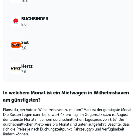
displaying
10.0
values.
Range:
0
BUCHBINDER
to
8.0
300.
Sixt
7.6
Hertz
7.6
In welchem Monat ist ein Mietwagen in Wilhelmshaven
am günstigsten?
Planst du, ein Auto in Wilhelmshaven zu mieten? März ist der günstigste Monat.
Die Kosten liegen dann bei etwa € 42 pro Tag. Im Gegensatz dazu ist August
der teuerste Monat mit einem durchschnittlichen Tagespreis von € 67. Die
durchschnittlichen Mietpreise pro Monat sind unten aufgeführt. Beachte, dass
sich die Preise je nach Buchungszeitpunkt, Fahrzeugtyp und Verfügbarkeit
ändern können.