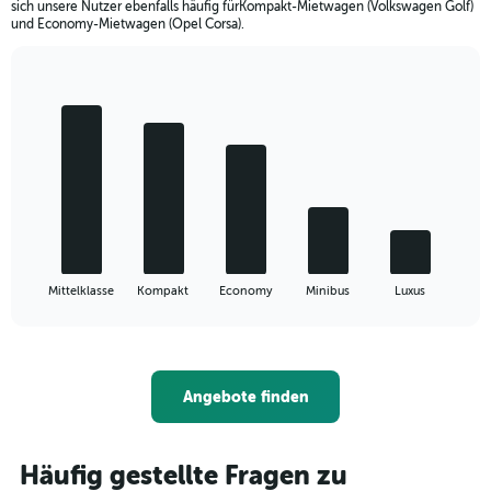
sich unsere Nutzer ebenfalls häufig fürKompakt-Mietwagen (Volkswagen Golf)
und Economy-Mietwagen (Opel Corsa).
Bar
Chart
graphic.
chart
with
5
bars.
The
chart
has
1
X
End
Mittelklasse
Kompakt
Economy
Minibus
Luxus
of
axis
interactive
displaying
chart
categories.
Range:
5
Angebote finden
categories.
The
chart
Häufig gestellte Fragen zu
has