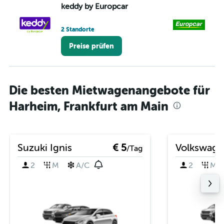
keddy by Europcar
Eu
2 Standorte
2 
Preise prüfen
Die besten Mietwagenangebote für
Harheim, Frankfurt am Main
Suzuki Ignis
€ 5
Volkswage
/Tag
2
M
A/C
2
M