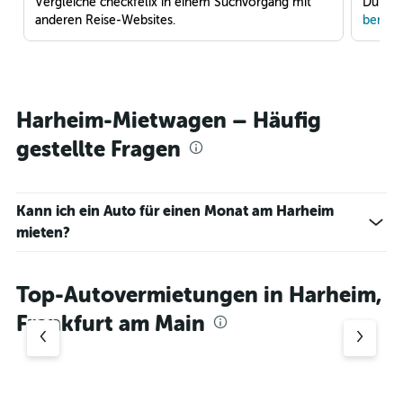
Vergleiche checkfelix in einem Suchvorgang mit
Du war
anderen Reise-Websites.
benach
Harheim-Mietwagen – Häufig
gestellte Fragen
Kann ich ein Auto für einen Monat am Harheim
mieten?
Top-Autovermietungen in Harheim,
Frankfurt am Main