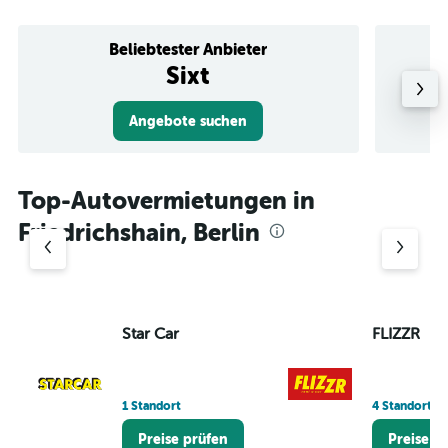
Beliebtester Anbieter
Sixt
Angebote suchen
Top-Autovermietungen in
Friedrichshain, Berlin
Star Car
FLIZZR
1 Standort
4 Standorte
Preise prüfen
Preise p