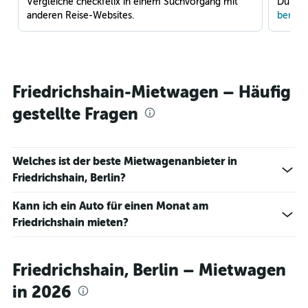
Vergleiche checkfelix in einem Suchvorgang mit
Du war
anderen Reise-Websites.
benach
Friedrichshain-Mietwagen – Häufig
gestellte Fragen
Welches ist der beste Mietwagenanbieter in
Friedrichshain, Berlin?
Kann ich ein Auto für einen Monat am
Friedrichshain mieten?
Friedrichshain, Berlin – Mietwagen
in 2026