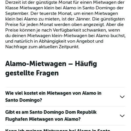
Derzeit ist der günstigste Monat für einen Mietwagen der
categories.
Klasse Mietwagen klein bei Alamo in Santo Domingo der
The
September. Der teuerste Monat, um einen Mietwagen
chart
klein bei Alamo zu mieten, ist der Jänner. Die günstigsten
has
Preise für jeden Monat werden oben angezeigt. Aber die
1
Preise können je nach Verfügbarkeit schwanken, wenn
Y
du deinen Mietwagen klein-Mietwagen bei Alamo buchst,
axis
und natürlich in Abhängigkeit von Angebot und
displaying
Nachfrage zum aktuellen Zeitpunkt.
values.
Range:
0
Alamo-Mietwagen – Häufig
to
gestellte Fragen
75.
Wie viel kostet ein Mietwagen von Alamo in
Santo Domingo?
Gibt es am Santo Domingo Dom Republik
Flughafen Mietwagen von Alamo?