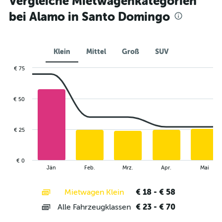
Vergleiche Mietwagenkategorien
bei Alamo in Santo Domingo
Klein
Mittel
Groß
SUV
€ 75
Combination
Chart
graphic.
chart
with
€ 50
2
data
series.
€ 25
The
chart
has
€ 0
1
End
Jän
Feb.
Mrz.
Apr.
Mai
of
X
interactive
axis
chart
€ 18 - € 58
Mietwagen Klein
displaying
categories.
€ 23 - € 70
Alle Fahrzeugklassen
Range:
14