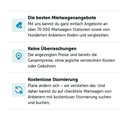
Mietwagen in Cristo Rey, Santo Domingo
Mietwagen in Cuesta Brava, Santo Domingo
Die besten Mietwagenangebote
Mietwagen in Domingo Sabio, Santo Domingo
Mit uns kannst du ganz einfach Angebote an
Mietwagen in El Millón, Santo Domingo
über 70.000 Mietwagen-Stationen sowie von
Mietwagen in Ensanche Capotillo, Santo Domingo
Hunderten Anbietern finden und vergleichen.
Mietwagen in Ensanche Espaillat, Santo Domingo
Keine Überraschungen
Mietwagen in Ensanche La Fé, Santo Domingo
Die angezeigten Preise sind bereits die
Mietwagen in Ensanche Luperón, Santo Domingo
Gesamtpreise, ohne jegliche versteckten Kosten
Mietwagen in Ensanche Naco, Santo Domingo
oder Gebühren.
Mietwagen in Gazcue, Santo Domingo
Kostenlose Stornierung
Mietwagen in General Antonio Duvergé, Santo Domingo
Pläne ändern sich – wir verstehen das. Und
Mietwagen in Gualey, Santo Domingo
daher kannst du auf checkfelix Mietwagen von
Anbietern mit kostenloser Stornierung suchen
Mietwagen in Honduras del Norte, Santo Domingo
und buchen,
Mietwagen in Honduras del Oeste, Santo Domingo
Mietwagen in Jardines Del Sur, Santo Domingo
Mietwagen in Julieta Morales, Santo Domingo