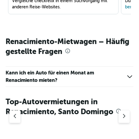
Vergleiche checkfelix in einem Suchvorgang mit
Du war
anderen Reise-Websites.
benach
Renacimiento-Mietwagen – Häufig
gestellte Fragen
Kann ich ein Auto für einen Monat am
Renacimiento mieten?
Top-Autovermietungen in
Renacimiento, Santo Domingo