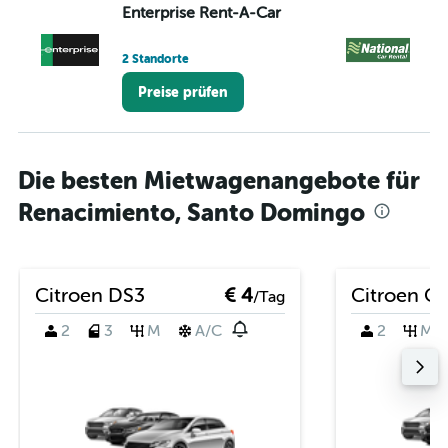
Enterprise Rent-A-Car
Na
2 Standorte
2 
Preise prüfen
Die besten Mietwagenangebote für
Renacimiento, Santo Domingo
Citroen DS3
€ 4
Citroen C
/Tag
2
3
M
A/C
2
M