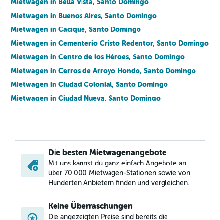
Mietwagen in Bella Vista, Santo Domingo
Mietwagen in Buenos Aires, Santo Domingo
Mietwagen in Cacique, Santo Domingo
Mietwagen in Cementerio Cristo Redentor, Santo Domingo
Mietwagen in Centro de los Héroes, Santo Domingo
Mietwagen in Cerros de Arroyo Hondo, Santo Domingo
Mietwagen in Ciudad Colonial, Santo Domingo
Mietwagen in Ciudad Nueva, Santo Domingo
Mietwagen in Ciudad Universitaria, Santo Domingo
Mietwagen in Cristo Rey, Santo Domingo
Mietwagen in Cuesta Brava, Santo Domingo
Die besten Mietwagenangebote
Mietwagen in Domingo Sabio, Santo Domingo
Mit uns kannst du ganz einfach Angebote an
Mietwagen in El Millón, Santo Domingo
über 70.000 Mietwagen-Stationen sowie von
Mietwagen in Ensanche Capotillo, Santo Domingo
Hunderten Anbietern finden und vergleichen.
Mietwagen in Ensanche Espaillat, Santo Domingo
Keine Überraschungen
Mietwagen in Ensanche La Fé, Santo Domingo
Die angezeigten Preise sind bereits die