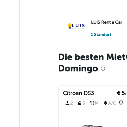
LUIS Rent a Car
1 Standort
Die besten Miet
Ntr Autos
Domingo
1 Standort
Citroen DS3
€ 5
/
Final Rentals
2
3
M
A/C
1 Standort