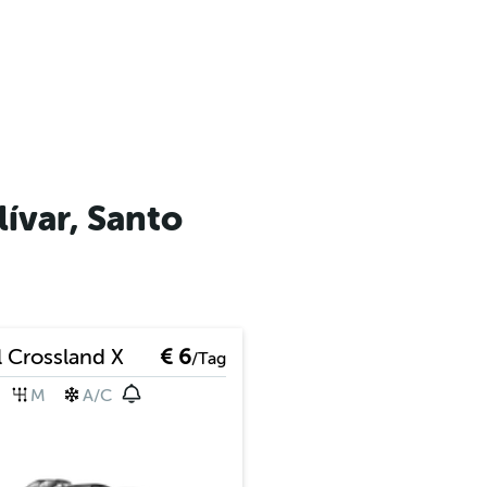
ívar, Santo
 Crossland X
€ 6
/Tag
M
A/C