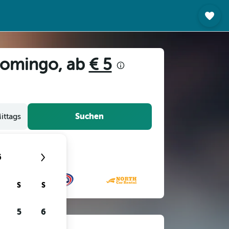
 Domingo, ab
€ 5
Suchen
ittags
6
S
S
5
6