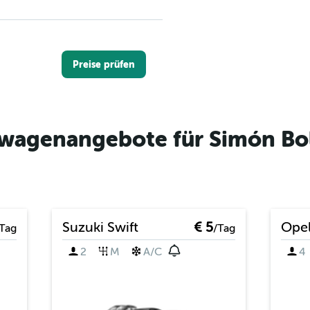
Preise prüfen
wagenangebote für Simón Bol
Preise prüfen
Suzuki Swift
€ 5
Opel
Tag
/Tag
Preise prüfen
2
M
A/C
4