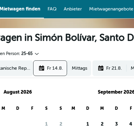
Mietwagen finden
FAQ
Anbieter
Mietwagenangebote
agen in Simón Bolívar, Santo
den Person:
25-65
Fr 14.8.
Mittags
Fr 21.8.
M
August 2026
September 202
M
D
F
S
S
M
D
M
D
F
1
2
1
2
3
4