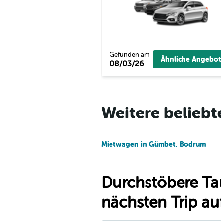
Full Renta Car
2 Standorte
Gefunden am
Ähnliche Angebot
08/03/26
North Car Rental
1 Standort
Weitere beliebt
Mietwagen in Gümbet, Bodrum
Durchstöbere Ta
nächsten Trip auf