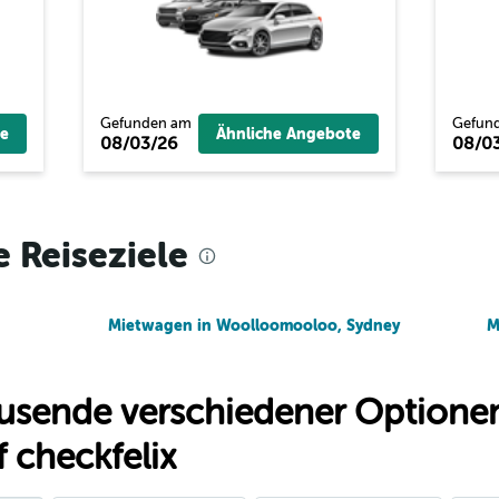
Preise prüfen
Gefunden am
Gefun
e
Ähnliche Angebote
08/03/26
08/0
Preise prüfen
e Reiseziele
Mietwagen in Woolloomooloo, Sydney
M
usende verschiedener Optionen
 checkfelix