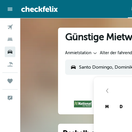
Flüge
Günstige Mietw
Hotels
Mietwagen
Anmietstation
Alter der fahren
Flug+Hotel
Trips
Feedback
M
D