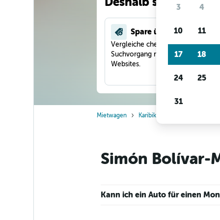
Deshalb suchen unse
3
4
10
11
Spare über 40 %
Vergleiche checkfelix in einem
17
18
Suchvorgang mit anderen Reise-
Websites.
24
25
31
Mietwagen
Karibik
Dominikanische Re
Simón Bolívar-M
Kann ich ein Auto für einen Mo