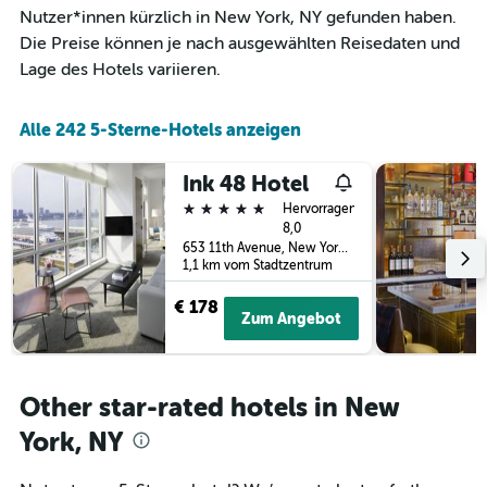
an
Nutzer*innen kürzlich in New York, NY gefunden haben.
hat
diesem
1
Die Preise können je nach ausgewählten Reisedaten und
Wochenende
X-
Lage des Hotels variieren.
anzeigt,
Achse,
der
die
in
die
Alle 242 5-Sterne-Hotels anzeigen
den
Anzahl
letzten
der
3
Ink 48 Hotel
Tage
Tagen
vor
5 Sterne
Hervorragend
gefunden
dem
8,0
wurde.
Aufenthalt
653 11th Avenue, New York, NY, USA
1,1 km vom Stadtzentrum
anzeigt
Das
€ 178
Diagramm
Zum Angebot
hat
1
Y-
Achse,
Other star-rated hotels in New
die
den
York, NY
durchschnittlichen
Zimmerpreis