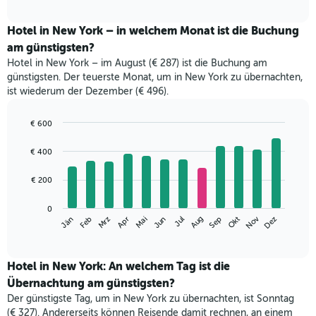
Diagramm
interactive
zeigt
chart
den
Hotel in New York – in welchem Monat ist die Buchung
durchschnittlichen
am günstigsten?
Preis
Hotel in New York – im August (€ 287) ist die Buchung am
für
günstigsten. Der teuerste Monat, um in New York zu übernachten,
ein
ist wiederum der Dezember (€ 496).
Doppelzimmer
der
letzten
€ 600
3
Bar
Chart
Tage,
graphic.
chart
€ 400
with
aggregiert
12
nach
€ 200
bars.
Sternebewertung.
Das
Das
0
Diagramm
Nov
Jän
Feb
Mrz
Apr
Mai
Jun
Jul
Aug
Sep
Okt
Dez
folgende
End
hat
of
Diagramm
1
interactive
zeigt
chart
X-
den
Hotel in New York: An welchem Tag ist die
Achse,
durchschnittlichen
die
Übernachtung am günstigsten?
Zimmerpreis
die
Der günstigste Tag, um in New York zu übernachten, ist Sonntag
im
Hotelkategorien
(€ 327). Andererseits können Reisende damit rechnen, an einem