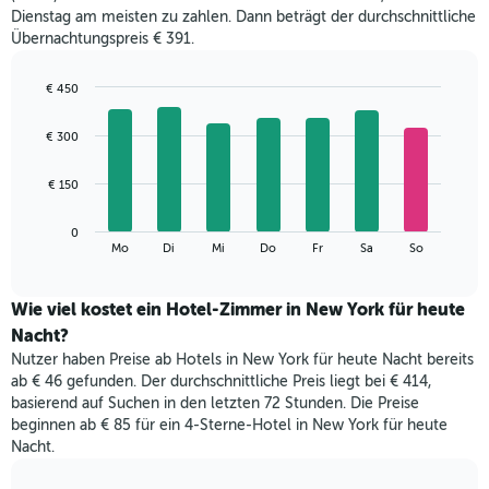
jeweiligen
nach
Dienstag am meisten zu zahlen. Dann beträgt der durchschnittliche
Monat
Sternen
Übernachtungspreis € 391.
an.
anzeigt.
Das
Das
Diagramm
€ 450
Diagramm
hat
Bar
Chart
hat
1
graphic.
chart
1
€ 300
with
X-
Y-
7
Achse,
Achse,
bars.
€ 150
die
die
die
den
Das
Monate
0
Durchschnittspreis
folgende
End
anzeigt.
Mo
Di
Mi
Do
Fr
Sa
So
eines
of
Diagramm
Das
interactive
Doppelzimmers
zeigt
chart
Diagramm
in
den
Wie viel kostet ein Hotel-Zimmer in New York für heute
hat
den
durchschnittlichen
1
Nacht?
letzten
Preis
Y-
Nutzer haben Preise ab Hotels in New York für heute Nacht bereits
3
eines
Achse,
ab € 46 gefunden. Der durchschnittliche Preis liegt bei € 414,
Tagen
Zimmers
die
anzeigt.
basierend auf Suchen in den letzten 72 Stunden. Die Preise
für
den
beginnen ab € 85 für ein 4-Sterne-Hotel in New York für heute
den
durchschnittlichen
Nacht.
jeweiligen
Zimmerpreis
Wochentag.
anzeigt.