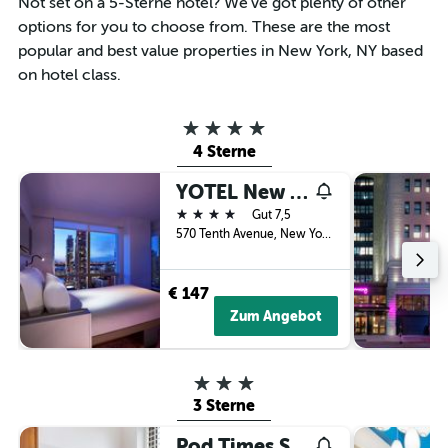
Not set on a 5-Sterne hotel? We’ve got plenty of other
anzeigt
options for you to choose from. These are the most
popular and best value properties in New York, NY based
on hotel class.
4 Sterne
4 Sterne
YOTEL New York
4 Sterne
Gut 7,5
570 Tenth Avenue, New York, NY, USA
€ 147
Zum Angebot
3 Sterne
3 Sterne
Pod Times Square