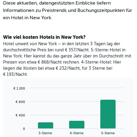
Diese aktuellen, datengestützten Einblicke liefern
Informationen zu Preistrends und Buchungszeitpunkten für
ein Hotel in New York.
Wie viel kosten Hotels in New York?
Hotel unweit von New York – in den letzten 3 Tagen lag der
durchschnittliche Preis bei rund € 357/Nacht. 5-Sterne-Hotel in
New York: Hier kannst du das ganze Jahr über im Durchschnitt mit
Preisen von etwa € 868/Nacht rechnen. 4-Sterne-Hotel: Hier
liegen die Kosten bei etwa € 232/Nacht, für 3 Sterne bei
€ 193/Nacht.
€ 1 200
Bar
Chart
graphic.
chart
€ 800
with
3
bars.
€ 400
Das
0
folgende
End
3-Sterne
4-Sterne
5-Sterne
of