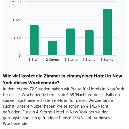
Das
€ 180
Diagramm
Bar
Chart
hat
graphic.
chart
with
1
€ 120
5
X-
bars.
Achse,
die
Das
€ 60
die
folgende
Wochentage
Diagramm
anzeigt.
zeigt
Das
0
den
End
1-Stern
2-Sterne
3-Sterne
4-Sterne
5-Sterne
Diagramm
of
durchschnittlichen
hat
interactive
Zimmerpreis,
chart
1
der
Wie viel kostet ein Zimmer in einem/einer Hotel in New
Y-
für
York dieses Wochenende?
Achse,
heute
die
In den letzten 72 Stunden haben wir Preise für Hotels in New York
Nacht
den
für dieses Wochenende bereits ab € 59/Nacht entdeckt. Falls du
in
durchschnittlichen
speziell nach einem 3-Sterne-Hotel für dieses Wochenende
den
Zimmerpreis
suchst: Unsere Nutzer haben Preise schon ab € 141/Nacht
letzten
anzeigt.
gefunden. Für ein 4-Sterne-Hotel in New York betrug der
3
günstigste kürzlich gefundene Preis € 123/Nacht für dieses
Tagen
Wochenende.
gefunden