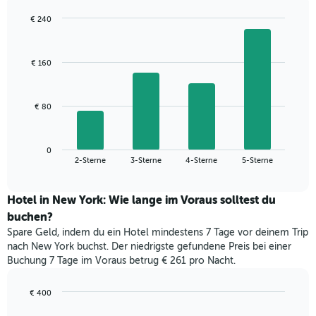
wurde,
aggregiert
€ 240
nach
Bar
Chart
Sternebewertung.
graphic.
chart
with
Das
€ 160
4
Diagramm
bars.
hat
1
Das
€ 80
X-
folgende
Achse,
Diagramm
die
zeigt
die
0
den
End
2-Sterne
3-Sterne
4-Sterne
5-Sterne
Hotelkategorien
of
durchschnittlichen
nach
interactive
Zimmerpreis
chart
Sternen
für
Hotel in New York: Wie lange im Voraus solltest du
anzeigt
dieses
buchen?
Das
Wochenende
Diagramm
Spare Geld, indem du ein Hotel mindestens 7 Tage vor deinem Trip
in
hat
nach New York buchst. Der niedrigste gefundene Preis bei einer
den
1
Buchung 7 Tage im Voraus betrug € 261 pro Nacht.
letzten
Y-
3
Achse,
Tagen,
€ 400
die
aggregiert
Line
Chart
den