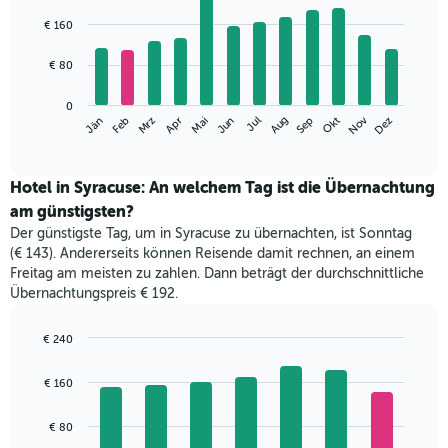
Bar
Chart
graphic.
chart
€ 160
with
12
€ 80
bars.
Das
0
Nov
Mrz
Jun
Sep
Dez
Jän
Apr
Jul
Okt
Feb
Mai
Aug
folgende
End
of
Diagramm
interactive
zeigt
chart
den
Hotel in Syracuse: An welchem Tag ist die Übernachtung
durchschnittlichen
am günstigsten?
Zimmerpreis
Der günstigste Tag, um in Syracuse zu übernachten, ist Sonntag
im
(€ 143). Andererseits können Reisende damit rechnen, an einem
jeweiligen
Freitag am meisten zu zahlen. Dann beträgt der durchschnittliche
Monat
Übernachtungspreis € 192.
an.
Das
Diagramm
€ 240
hat
Bar
Chart
1
graphic.
chart
€ 160
with
X-
7
Achse,
bars.
€ 80
die