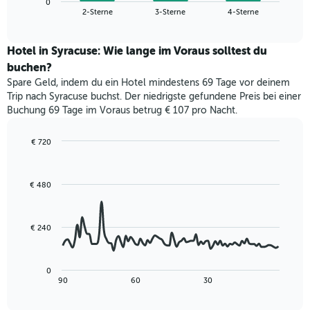
die
0
den
End
2-Sterne
3-Sterne
4-Sterne
die
of
durchschnittlichen
interactive
Hotelkategorien
Zimmerpreis
chart
nach
für
Hotel in Syracuse: Wie lange im Voraus solltest du
Sternen
dieses
buchen?
anzeigt
Wochenende
Das
Spare Geld, indem du ein Hotel mindestens 69 Tage vor deinem
in
Diagramm
Trip nach Syracuse buchst. Der niedrigste gefundene Preis bei einer
den
hat
Buchung 69 Tage im Voraus betrug € 107 pro Nacht.
letzten
1
3
Y-
Tagen,
€ 720
Achse,
aggregiert
Line
Chart
die
graphic.
chart
nach
den
with
Sternebewertung.
€ 480
durchschnittlichen
90
Das
data
Zimmerpreis
Diagramm
points.
für
hat
heute
€ 240
1
Das
Nacht
X-
folgende
in
Achse,
Diagramm
den
0
die
zeigt,
letzten
End
90
60
30
die
of
wie
3
interactive
Hotelkategorien
sich
Tagen
chart