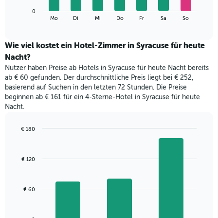
die
Das
Monate
0
folgende
End
anzeigt.
Mo
Di
Mi
Do
Fr
Sa
So
of
Diagramm
Das
interactive
zeigt
chart
Diagramm
den
Wie viel kostet ein Hotel-Zimmer in Syracuse für heute
hat
durchschnittlichen
1
Nacht?
Preis
Y-
Nutzer haben Preise ab Hotels in Syracuse für heute Nacht bereits
eines
Achse,
ab € 60 gefunden. Der durchschnittliche Preis liegt bei € 252,
Zimmers
die
basierend auf Suchen in den letzten 72 Stunden. Die Preise
für
den
beginnen ab € 161 für ein 4-Sterne-Hotel in Syracuse für heute
den
durchschnittlichen
Nacht.
jeweiligen
Zimmerpreis
Wochentag.
anzeigt.
Das
€ 180
Diagramm
Bar
Chart
hat
graphic.
chart
with
1
€ 120
3
X-
bars.
Achse,
die
Das
€ 60
die
folgende
Wochentage
Diagramm
anzeigt.
zeigt