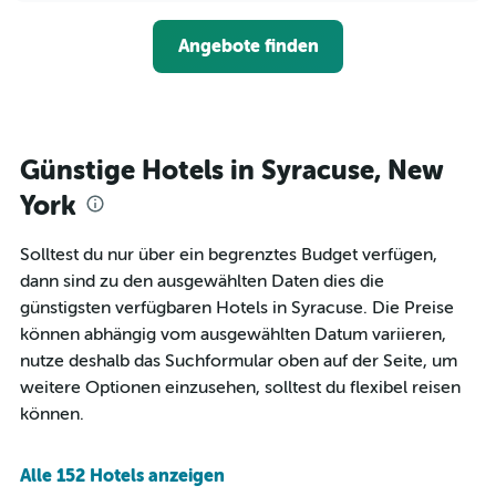
nach
der
anzeigt.
Sternen
Preis
Angebote finden
anzeigt
für
Das
ein
Diagramm
Zimmer
hat
ändert,
1
je
Y-
näher
Günstige Hotels in Syracuse, New
Achse,
das
die
Aufenthaltsdatum
York
den
rückt.
durchschnittlichen
Das
Solltest du nur über ein begrenztes Budget verfügen,
Zimmerpreis
Diagramm
an
dann sind zu den ausgewählten Daten dies die
hat
diesem
1
günstigsten verfügbaren Hotels in Syracuse. Die Preise
Wochenende
X-
können abhängig vom ausgewählten Datum variieren,
anzeigt,
Achse,
nutze deshalb das Suchformular oben auf der Seite, um
der
die
in
weitere Optionen einzusehen, solltest du flexibel reisen
die
den
Anzahl
können.
letzten
der
3
Tage
Tagen
vor
Alle 152 Hotels anzeigen
gefunden
dem