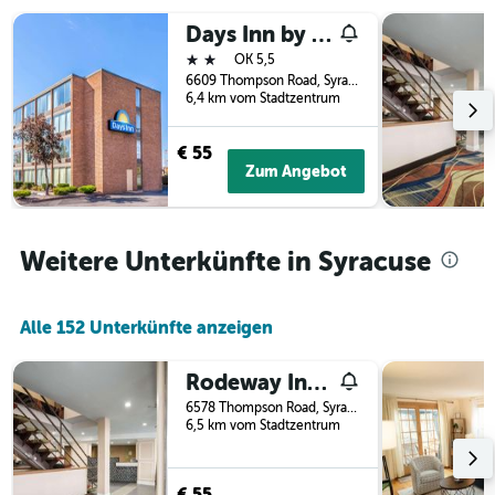
wurde.
Aufenthalt
Days Inn by Wyndham Syracuse
anzeigt
2 Sterne
Das
OK 5,5
Diagramm
6609 Thompson Road, Syracuse, NY, USA
6,4 km vom Stadtzentrum
hat
1
Y-
€ 55
Achse,
Zum Angebot
die
den
durchschnittlichen
Zimmerpreis
Weitere Unterkünfte in Syracuse
anzeigt
Alle 152 Unterkünfte anzeigen
Rodeway Inn Syracuse Carrier Circle
6578 Thompson Road, Syracuse, NY, USA
6,5 km vom Stadtzentrum
€ 55