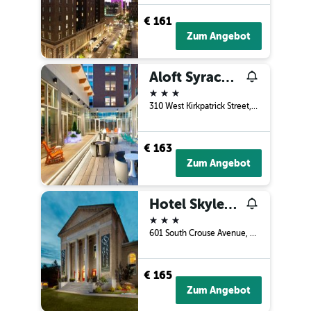
€ 161
Zum Angebot
Aloft Syracuse Inner Harbor
3 Sterne
310 West Kirkpatrick Street, Syracuse, NY, USA
€ 163
Zum Angebot
Hotel Skyler Syracuse, Tapestry Collection by Hilton
3 Sterne
601 South Crouse Avenue, Syracuse, NY, USA
€ 165
Zum Angebot