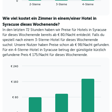
Das
0
den
End
2-Sterne
3-Sterne
4-Sterne
Diagramm
of
durchschnittlichen
hat
interactive
Zimmerpreis,
chart
1
der
Wie viel kostet ein Zimmer in einem/einer Hotel in
Y-
für
Syracuse dieses Wochenende?
Achse,
heute
die
In den letzten 72 Stunden haben wir Preise für Hotels in Syracuse
Nacht
den
für dieses Wochenende bereits ab € 80/Nacht entdeckt. Falls du
in
durchschnittlichen
speziell nach einem 3-Sterne-Hotel für dieses Wochenende
den
Zimmerpreis
suchst: Unsere Nutzer haben Preise schon ab € 98/Nacht gefunden.
letzten
anzeigt.
Für ein 4-Sterne-Hotel in Syracuse betrug der günstigste kürzlich
3
gefundene Preis € 175/Nacht für dieses Wochenende.
Tagen
gefunden
wurde,
€ 240
aggregiert
Bar
Chart
nach
graphic.
chart
with
Sternebewertung.
€ 160
3
Das
bars.
Diagramm
hat
Das
€ 80
1
folgende
X-
Diagramm
Achse,
zeigt