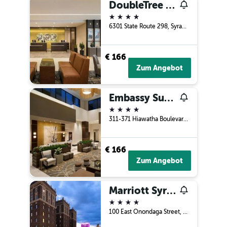
DoubleTree by Hilton Hotel Syracuse
4 Sterne
6301 State Route 298, Syracuse, NY, USA
€ 166
Zum Angebot
Embassy Suites Syracuse Destiny USA
4 Sterne
311-371 Hiawatha Boulevard, Syracuse, NY, USA
€ 166
Zum Angebot
Marriott Syracuse Downtown
4 Sterne
100 East Onondaga Street, Syracuse, NY, USA