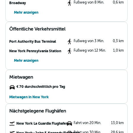
Fußweg von 8 Min.
0,6 km
Broadway
Mehr anzeigen
Öffentliche Verkehrsmittel
Fußweg von 3 Min.
0,3 km
Port Authority Bus Terminal
Fußweg von 12 Min.
1,0 km
New York Pennsylvania Station
Mehr anzeigen
Mietwagen
€ 70 durchschnittlich pro Tag
Mietwagen in New York
Nächstgelegene Flughäfen
Fahrt von 20 Min.
13,0 km
New York La Guardia Flughafen
Fahrt von 30 Min.
28,6 km