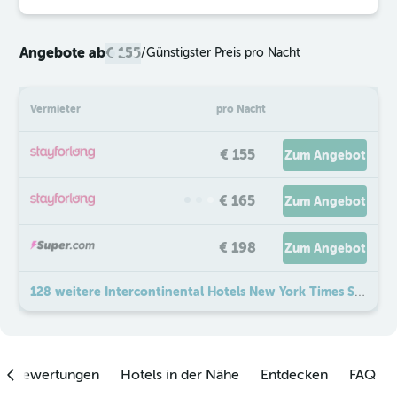
Angebote ab
€ 155
/
Günstigster Preis pro Nacht
Vermieter
pro Nacht
€ 155
Zum Angebot
€ 165
Zum Angebot
€ 198
Zum Angebot
128 weitere Intercontinental Hotels New York Times Square By IHG Angebote
enbewertungen
Hotels in der Nähe
Entdecken
FAQ