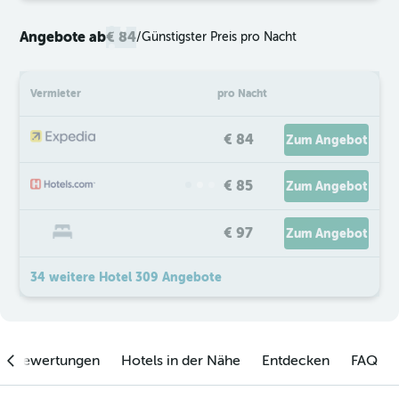
Angebote ab
€ 84
/
Günstigster Preis pro Nacht
Vermieter
pro Nacht
€ 84
Zum Angebot
€ 85
Zum Angebot
€ 97
Zum Angebot
34 weitere Hotel 309 Angebote
enbewertungen
Hotels in der Nähe
Entdecken
FAQ