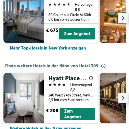
5 Sterne
Hervorragend
8,8
80 Columbus Circle At 60th Street, New York, NY, USA
0,0 km vom Stadtzentrum
€ 675
Zum Angebot
Mehr Top-Hotels in New York anzeigen
Finde weitere Hotels in der Nähe von Hotel 309
Hyatt Place New York/Chelsea
4 Sterne
Hervorragend
8,2
140 West 24th Street, New York, NY, USA
0,9 km vom Stadtzentrum
€ 208
Zum
Angebot
Weitere Hotels in der Nähe anzeigen