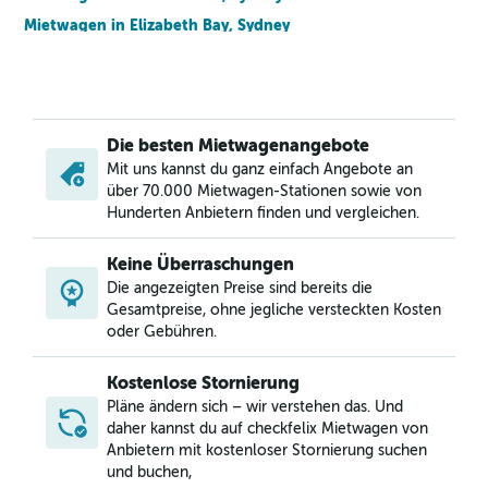
Mietwagen in Elizabeth Bay, Sydney
Mietwagen in Erskineville, Sydney
Mietwagen in Eveleigh, Sydney
Mietwagen in Forest Lodge, Sydney
Die besten Mietwagenangebote
Mietwagen in Glebe, Sydney
Mit uns kannst du ganz einfach Angebote an
Mietwagen in Haymarket, Sydney
über 70.000 Mietwagen-Stationen sowie von
Mietwagen in Millers Point, Sydney
Hunderten Anbietern finden und vergleichen.
Mietwagen in Moore Park, Sydney
Keine Überraschungen
Mietwagen in Newtown, Sydney
Die angezeigten Preise sind bereits die
Mietwagen in Paddington, Sydney
Gesamtpreise, ohne jegliche versteckten Kosten
oder Gebühren.
Kostenlose Stornierung
Pläne ändern sich – wir verstehen das. Und
daher kannst du auf checkfelix Mietwagen von
Anbietern mit kostenloser Stornierung suchen
und buchen,