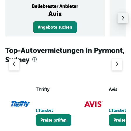
Beliebtester Anbieter
Avis
Angebote suchen
Top-Autovermietungen in Pyrmont,
Sydney
Thrifty
Avis
1 Standort
1 Standort
Preise prüfen
Preise p