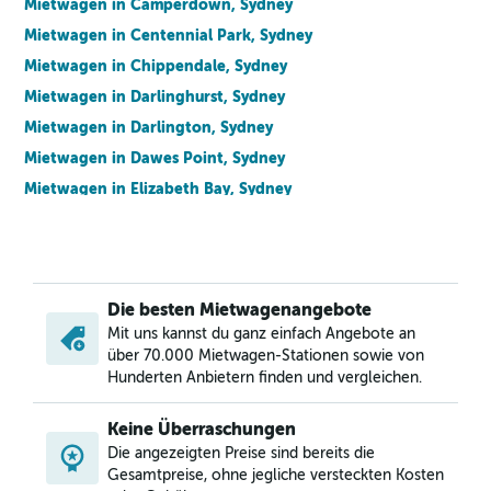
Mietwagen in Camperdown, Sydney
Mietwagen in Centennial Park, Sydney
Mietwagen in Chippendale, Sydney
Mietwagen in Darlinghurst, Sydney
Mietwagen in Darlington, Sydney
Mietwagen in Dawes Point, Sydney
Mietwagen in Elizabeth Bay, Sydney
Mietwagen in Erskineville, Sydney
Mietwagen in Eveleigh, Sydney
Mietwagen in Forest Lodge, Sydney
Die besten Mietwagenangebote
Mietwagen in Glebe, Sydney
Mit uns kannst du ganz einfach Angebote an
Mietwagen in Haymarket, Sydney
über 70.000 Mietwagen-Stationen sowie von
Mietwagen in Millers Point, Sydney
Hunderten Anbietern finden und vergleichen.
Mietwagen in Newtown, Sydney
Keine Überraschungen
Mietwagen in Paddington, Sydney
Die angezeigten Preise sind bereits die
Mietwagen in Potts Point, Sydney
Gesamtpreise, ohne jegliche versteckten Kosten