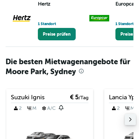
Hertz
Europcar
1 Standort
1 Standort
Preise prüfen
Preise p
Die besten Mietwagenangebote für
Moore Park, Sydney
Suzuki Ignis
€ 5
Lancia Yps
/Tag
2
M
A/C
2
M