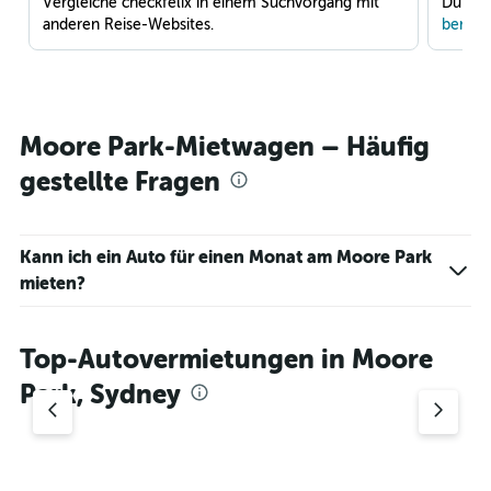
Vergleiche checkfelix in einem Suchvorgang mit
Du war
anderen Reise-Websites.
benach
Moore Park-Mietwagen – Häufig
gestellte Fragen
Kann ich ein Auto für einen Monat am Moore Park
mieten?
Top-Autovermietungen in Moore
Park, Sydney