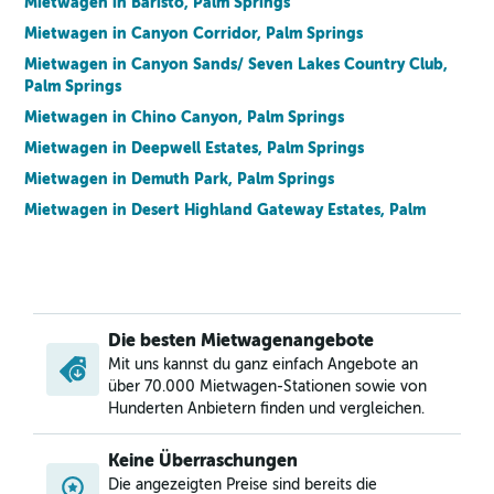
Mietwagen in Baristo, Palm Springs
Mietwagen in Canyon Corridor, Palm Springs
Mietwagen in Canyon Sands/ Seven Lakes Country Club,
Palm Springs
Mietwagen in Chino Canyon, Palm Springs
Mietwagen in Deepwell Estates, Palm Springs
Mietwagen in Demuth Park, Palm Springs
Mietwagen in Desert Highland Gateway Estates, Palm
Springs
Mietwagen in Desert Park Estates, Palm Springs
Mietwagen in El Mirador, Palm Springs
Mietwagen in El Rancho Vista Estates, Palm Springs
Die besten Mietwagenangebote
Mietwagen in Four Seasons, Palm Springs
Mit uns kannst du ganz einfach Angebote an
Mietwagen in Historic Tennis Club, Palm Springs
über 70.000 Mietwagen-Stationen sowie von
Hunderten Anbietern finden und vergleichen.
Mietwagen in Indian Canyons, Palm Springs
Mietwagen in Los Compadres, Palm Springs
Keine Überraschungen
Mietwagen in Mesquite, Palm Springs
Die angezeigten Preise sind bereits die