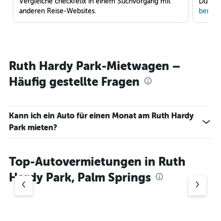
Vergleiche checkfelix in einem Suchvorgang mit
Du war
anderen Reise-Websites.
benach
Ruth Hardy Park-Mietwagen –
Häufig gestellte Fragen
Kann ich ein Auto für einen Monat am Ruth Hardy
Park mieten?
Top-Autovermietungen in Ruth
Hardy Park, Palm Springs