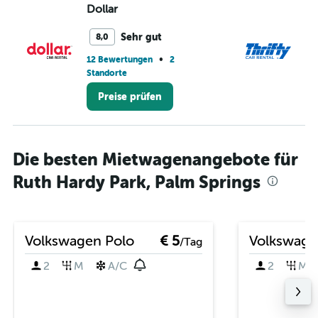
Dollar
Th
Sehr gut
8,0
•
12 Bewertungen
2
8 
Standorte
Preise prüfen
Die besten Mietwagenangebote für
Ruth Hardy Park, Palm Springs
Volkswagen Polo
€ 5
Volkswage
/Tag
2
M
A/C
2
M