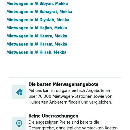
Mietwagen in Al Bibyan, Mekka
Mietwagen in Al Buhayrat, Mekka
Mietwagen in Al Diyafah, Mekka
Mietwagen in Al Hajlah, Mekka
Mietwagen in Al Hamra, Mekka
Mietwagen in Al Haram, Mekka
Mietwagen in Al Hijrah, Mekka
Mietwagen in Al Hindawiyyah, Mekka
Mietwagen in Al Hujun, Mekka
Mietwagen in Al Jamiah, Mekka
Die besten Mietwagenangebote
Mietwagen in Al Jummayzah, Mekka
Mit uns kannst du ganz einfach Angebote an
Mietwagen in Al Kakiyyah, Mekka
über 70.000 Mietwagen-Stationen sowie von
Mietwagen in Al Khadra, Mekka
Hunderten Anbietern finden und vergleichen.
Mietwagen in Al Khalidiyyah, Mekka
Keine Überraschungen
Mietwagen in Al Khansa, Mekka
Die angezeigten Preise sind bereits die
Mietwagen in Al Maabdah, Mekka
Gesamtpreise, ohne jegliche versteckten Kosten