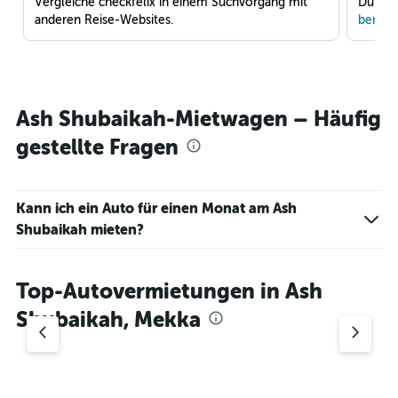
Vergleiche checkfelix in einem Suchvorgang mit
Du war
anderen Reise-Websites.
benach
Ash Shubaikah-Mietwagen – Häufig
gestellte Fragen
Kann ich ein Auto für einen Monat am Ash
Shubaikah mieten?
Top-Autovermietungen in Ash
Shubaikah, Mekka