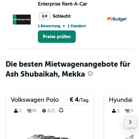
Enterprise Rent-A-Car
Bu
Schlecht
2,0
•
1 Bewertung
1 Standort
1 
Preise prüfen
Die besten Mietwagenangebote für
Ash Shubaikah, Mekka
Volkswagen Polo
€ 4
Hyundai i
/Tag
2
M
A/C
2
M