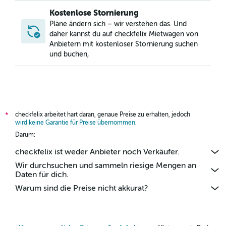
Mietwagen in Al Muruj, Riad
Kostenlose Stornierung
Mietwagen in Al Nakhil, Riad
Pläne ändern sich – wir verstehen das. Und
Mietwagen in Al Olaya, Riad
daher kannst du auf checkfelix Mietwagen von
Anbietern mit kostenloser Stornierung suchen
Mietwagen in Al Rahmaniyah, Riad
und buchen,
Mietwagen in Al Raid, Riad
Mietwagen in Al Shimaisi, Riad
Mietwagen in Al Wurud, Riad
Mietwagen in Al Zahra'a, Riad
checkfelix arbeitet hart daran, genaue Preise zu erhalten, jedoch
*
Mietwagen in An Namudhajiyah, Riad
wird keine Garantie für Preise übernommen
.
Mietwagen in An Nasim Ash Sharqi, Riad
Darum:
Mietwagen in An Nasiriyah, Riad
checkfelix ist weder Anbieter noch Verkäufer.
Mietwagen in Ar Rawabi, Riad
Wir durchsuchen und sammeln riesige Mengen an
Mietwagen in Ar Rawdah, Riad
Daten für dich.
Mietwagen in As Salam, Riad
Warum sind die Preise nicht akkurat?
Mietwagen in As Sulay, Riad
Mietwagen in As Sulaymaniyah, Riad