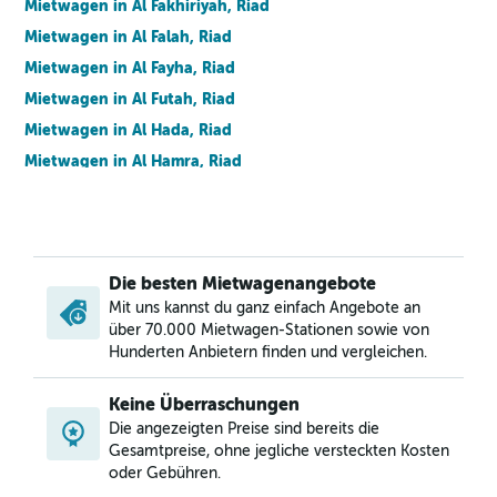
Mietwagen in Al Fakhiriyah, Riad
Mietwagen in Al Falah, Riad
Mietwagen in Al Fayha, Riad
Mietwagen in Al Futah, Riad
Mietwagen in Al Hada, Riad
Mietwagen in Al Hamra, Riad
Mietwagen in Al Izdihar, Riad
Mietwagen in Al Jazirah, Riad
Mietwagen in Al Khaleej, Riad
Die besten Mietwagenangebote
Mietwagen in Al Madhar Ash Shamali, Riad
Mit uns kannst du ganz einfach Angebote an
Mietwagen in Al Maizilah, Riad
über 70.000 Mietwagen-Stationen sowie von
Mietwagen in Al Malaz, Riad
Hunderten Anbietern finden und vergleichen.
Mietwagen in Al Manakh, Riad
Keine Überraschungen
Mietwagen in Al Masif, Riad
Die angezeigten Preise sind bereits die
Mietwagen in Al Mohammadiyah, Riad
Gesamtpreise, ohne jegliche versteckten Kosten
Mietwagen in Al Mughrizat, Riad
oder Gebühren.