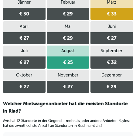
Jänner
Februar
März
€ 30
€ 29
€ 33
April
Mai
Juni
€ 27
€ 29
€ 27
Juli
August
September
€ 27
€ 25
€ 32
Oktober
November
Dezember
€ 27
€ 27
€ 29
Welcher Mietwagenanbieter hat die meisten Standorte
in Riad?
Avis hat 12 Standorte in der Gegend – mehr als jeder andere Anbieter. Payless
hat die zweithöchste Anzahl an Standorten in Riad, nämlich 3.