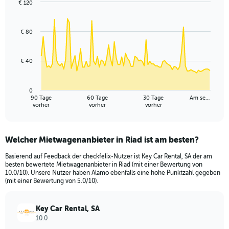
€ 120
Chart
Chart
graphic.
with
91
€ 80
data
points.
€ 40
The
chart
has
0
1
90 Tage
60 Tage
30 Tage
Am se…
X
End
vorher
vorher
vorher
of
axis
interactive
displaying
chart
categories.
Welcher Mietwagenanbieter in Riad ist am besten?
Range:
91
Basierend auf Feedback der checkfelix-Nutzer ist Key Car Rental, SA der am
categories.
besten bewertete Mietwagenanbieter in Riad (mit einer Bewertung von
The
10.0/10). Unsere Nutzer haben Alamo ebenfalls eine hohe Punktzahl gegeben
chart
(mit einer Bewertung von 5.0/10).
has
1
Key Car Rental, SA
Y
10.0
axis