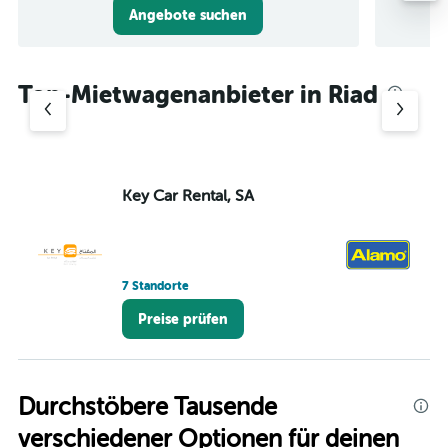
Angebote suchen
Top-Mietwagenanbieter in Riad
Key Car Rental, SA
A
7 Standorte
2 
Preise prüfen
Durchstöbere Tausende
verschiedener Optionen für deinen