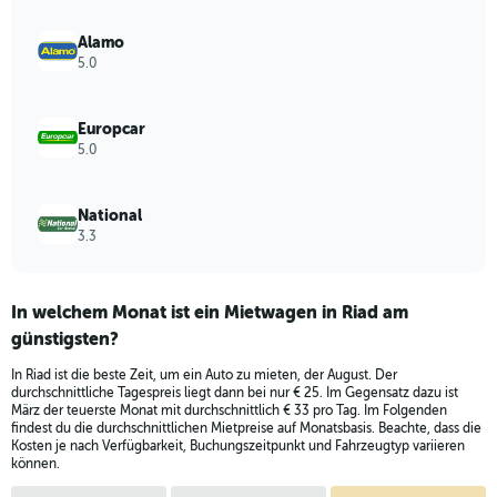
displaying
values.
Alamo
Range:
5.0
0
to
120.
Europcar
5.0
National
3.3
In welchem Monat ist ein Mietwagen in Riad am
günstigsten?
In Riad ist die beste Zeit, um ein Auto zu mieten, der August. Der
durchschnittliche Tagespreis liegt dann bei nur € 25. Im Gegensatz dazu ist
März der teuerste Monat mit durchschnittlich € 33 pro Tag. Im Folgenden
findest du die durchschnittlichen Mietpreise auf Monatsbasis. Beachte, dass die
Kosten je nach Verfügbarkeit, Buchungszeitpunkt und Fahrzeugtyp variieren
können.