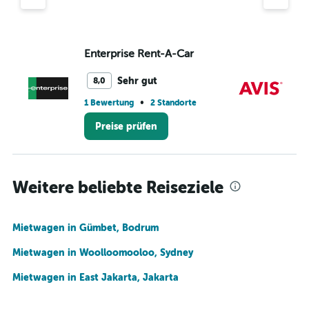
Enterprise Rent-A-Car
Av
Sehr gut
8,0
•
1 Bewertung
2 Standorte
1 S
Preise prüfen
Weitere beliebte Reiseziele
Mietwagen in Gümbet, Bodrum
Mietwagen in Woolloomooloo, Sydney
Mietwagen in East Jakarta, Jakarta