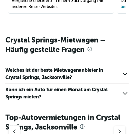
Vergleiche checkfelix in einem Suchvorgang mit
Du war
anderen Reise-Websites.
benach
Crystal Springs-Mietwagen –
Häufig gestellte Fragen
Welches ist der beste Mietwagenanbieter in
Crystal Springs, Jacksonville?
Kann ich ein Auto für einen Monat am Crystal
Springs mieten?
Top-Autovermietungen in Crystal
Springs, Jacksonville