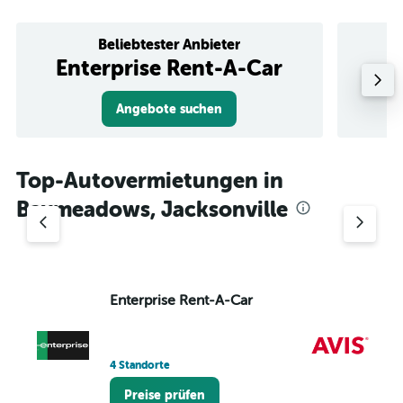
Beliebtester Anbieter
Enterprise Rent-A-Car
Angebote suchen
Top-Autovermietungen in
Baymeadows, Jacksonville
Enterprise Rent-A-Car
Av
7 
4 Standorte
Preise prüfen