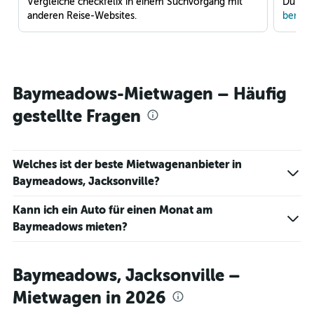
Vergleiche checkfelix in einem Suchvorgang mit
Du war
anderen Reise-Websites.
benach
Baymeadows-Mietwagen – Häufig
gestellte Fragen
Welches ist der beste Mietwagenanbieter in
Baymeadows, Jacksonville?
Kann ich ein Auto für einen Monat am
Baymeadows mieten?
Baymeadows, Jacksonville –
Mietwagen in 2026