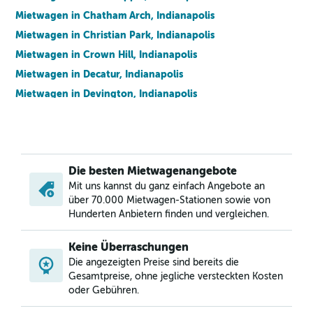
Mietwagen in Chatham Arch, Indianapolis
Mietwagen in Christian Park, Indianapolis
Mietwagen in Crown Hill, Indianapolis
Mietwagen in Decatur, Indianapolis
Mietwagen in Devington, Indianapolis
Mietwagen in Downtown, Indianapolis
Mietwagen in Englewood, Indianapolis
Mietwagen in Fall Creek Place, Indianapolis
Die besten Mietwagenangebote
Mietwagen in Fountain Square, Indianapolis
Mit uns kannst du ganz einfach Angebote an
Mietwagen in Grace Tuxedo Park, Indianapolis
über 70.000 Mietwagen-Stationen sowie von
Mietwagen in Hawthorne, Indianapolis
Hunderten Anbietern finden und vergleichen.
Mietwagen in Herron Morton, Indianapolis
Keine Überraschungen
Mietwagen in Holy Cross, Indianapolis
Die angezeigten Preise sind bereits die
Mietwagen in Indiana Avenue, Indianapolis
Gesamtpreise, ohne jegliche versteckten Kosten
oder Gebühren.