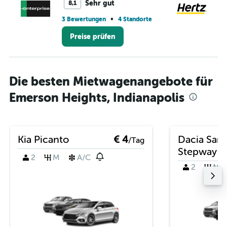
Sehr gut
8,1
•
3 Bewertungen
4 Standorte
13
Preise prüfen
Die besten Mietwagenangebote für
Emerson Heights, Indianapolis
Kia Picanto
€ 4
Dacia San
/Tag
Stepway
2
M
A/C
2
M