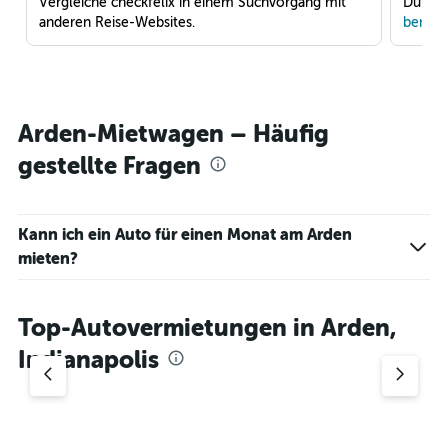
Vergleiche checkfelix in einem Suchvorgang mit
Du war
anderen Reise-Websites.
benach
Arden-Mietwagen – Häufig
gestellte Fragen
Kann ich ein Auto für einen Monat am Arden
mieten?
Top-Autovermietungen in Arden,
Indianapolis