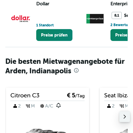
Dollar
Enterprise
Sehr
8,1
2 Bewertung
1 Standort
Preise prüfen
Preise p
Die besten Mietwagenangebote für
Arden, Indianapolis
Citroen C3
€ 5
Seat Ibiza
/Tag
2
M
A/C
2
M