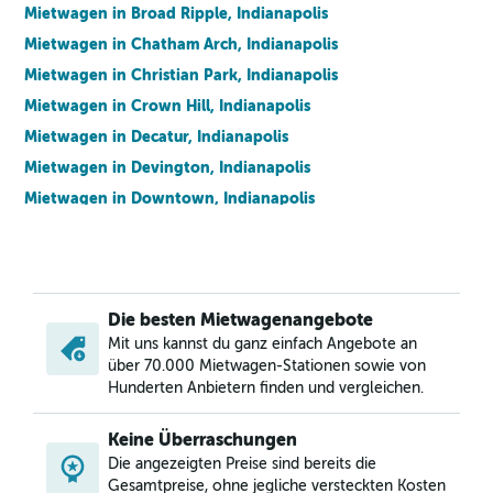
Mietwagen in Broad Ripple, Indianapolis
Mietwagen in Chatham Arch, Indianapolis
Mietwagen in Christian Park, Indianapolis
Mietwagen in Crown Hill, Indianapolis
Mietwagen in Decatur, Indianapolis
Mietwagen in Devington, Indianapolis
Mietwagen in Downtown, Indianapolis
Mietwagen in Emerson Heights, Indianapolis
Mietwagen in Englewood, Indianapolis
Mietwagen in Fall Creek Place, Indianapolis
Die besten Mietwagenangebote
Mietwagen in Fountain Square, Indianapolis
Mit uns kannst du ganz einfach Angebote an
Mietwagen in Grace Tuxedo Park, Indianapolis
über 70.000 Mietwagen-Stationen sowie von
Mietwagen in Hawthorne, Indianapolis
Hunderten Anbietern finden und vergleichen.
Mietwagen in Herron Morton, Indianapolis
Keine Überraschungen
Mietwagen in Holy Cross, Indianapolis
Die angezeigten Preise sind bereits die
Mietwagen in Indiana Avenue, Indianapolis
Gesamtpreise, ohne jegliche versteckten Kosten