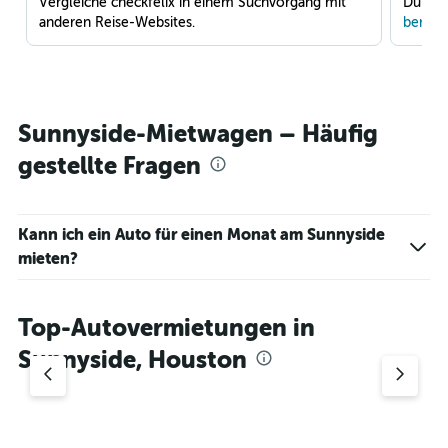
Vergleiche checkfelix in einem Suchvorgang mit
Du war
anderen Reise-Websites.
benach
Sunnyside-Mietwagen – Häufig
gestellte Fragen
Kann ich ein Auto für einen Monat am Sunnyside
mieten?
Top-Autovermietungen in
Sunnyside, Houston