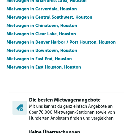
Mietwagen in Briarforest Area, Houston
Mietwagen in Carverdale, Houston
Mietwagen in Central Southwest, Houston
Mietwagen in Chinatown, Houston
Mietwagen in Clear Lake, Houston
Mietwagen in Denver Harbor / Port Houston, Houston
Mietwagen in Downtown, Houston
Mietwagen in East End, Houston
Mietwagen in East Houston, Houston
Mietwagen in Eldridge / West Oaks, Houston
Mietwagen in Energy Corridor, Houston
Mietwagen in Fairbanks / Northwest Crossing, Houston
Die besten Mietwagenangebote
Mietwagen in Fort Bend / Houston, Houston
Mit uns kannst du ganz einfach Angebote an
Mietwagen in Fourth Ward, Houston
über 70.000 Mietwagen-Stationen sowie von
Mietwagen in Greenway / Upper Kirby Area, Houston
Hunderten Anbietern finden und vergleichen.
Mietwagen in Hidden Valley, Houston
Keine Überraschungen