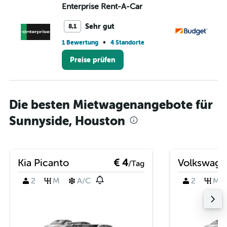
Enterprise Rent-A-Car
Bu
Sehr gut
8,1
•
1 Bewertung
4 Standorte
1 S
Preise prüfen
Die besten Mietwagenangebote für
Sunnyside, Houston
Kia Picanto
€ 4
Volkswage
/Tag
2
M
A/C
2
M