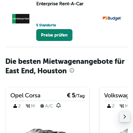
Enterprise Rent-A-Car
Bu
5 Standorte
1 S
Preise prüfen
Die besten Mietwagenangebote für
East End, Houston
Opel Corsa
€ 5
Volkswage
/Tag
2
M
A/C
2
M