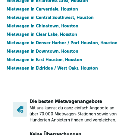
Mietwagen in Briarforest Area, Houston
Mietwagen in Carverdale, Houston
Mietwagen in Central Southwest, Houston
Mietwagen in Chinatown, Houston
Mietwagen in Clear Lake, Houston
Mietwagen in Denver Harbor / Port Houston, Houston
Mietwagen in Downtown, Houston
Mietwagen in East Houston, Houston
Mietwagen in Eldridge / West Oaks, Houston
Mietwagen in Energy Corridor, Houston
Mietwagen in Fairbanks / Northwest Crossing, Houston
Mietwagen in Fort Bend / Houston, Houston
Die besten Mietwagenangebote
Mietwagen in Fourth Ward, Houston
Mit uns kannst du ganz einfach Angebote an
Mietwagen in Greenway / Upper Kirby Area, Houston
über 70.000 Mietwagen-Stationen sowie von
Mietwagen in Hidden Valley, Houston
Hunderten Anbietern finden und vergleichen.
Mietwagen in Independence Heights, Houston
Keine Überraschungen