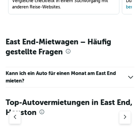
Vergleiche checkfelix in einem Suchvorgang mit
Du war
anderen Reise-Websites.
benach
East End-Mietwagen – Häufig
gestellte Fragen
Kann ich ein Auto für einen Monat am East End
mieten?
Top-Autovermietungen in East End,
Houston