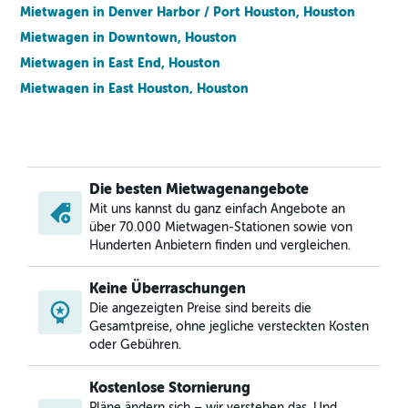
Mietwagen in Denver Harbor / Port Houston, Houston
Mietwagen in Downtown, Houston
Mietwagen in East End, Houston
Mietwagen in East Houston, Houston
Mietwagen in Eldridge / West Oaks, Houston
Mietwagen in Energy Corridor, Houston
Mietwagen in Fairbanks / Northwest Crossing, Houston
Die besten Mietwagenangebote
Mietwagen in Fort Bend / Houston, Houston
Mit uns kannst du ganz einfach Angebote an
Mietwagen in Fourth Ward, Houston
über 70.000 Mietwagen-Stationen sowie von
Mietwagen in Greenway / Upper Kirby Area, Houston
Hunderten Anbietern finden und vergleichen.
Mietwagen in Hidden Valley, Houston
Keine Überraschungen
Mietwagen in Independence Heights, Houston
Die angezeigten Preise sind bereits die
Mietwagen in Kingwood, Houston
Gesamtpreise, ohne jegliche versteckten Kosten
oder Gebühren.
Kostenlose Stornierung
Pläne ändern sich – wir verstehen das. Und