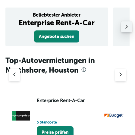
Beliebtester Anbieter
Enterprise Rent-A-Car
Angebote suchen
Top-Autovermietungen in
Northshore, Houston
Enterprise Rent-A-Car
Bu
1 
5 Standorte
Preise prüfen