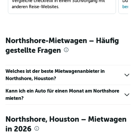
Vergleiche checkfelix in einem Suchvorgang mit
Du war
anderen Reise-Websites.
benach
Northshore-Mietwagen – Häufig
gestellte Fragen
Welches ist der beste Mietwagenanbieter in
Northshore, Houston?
Kann ich ein Auto für einen Monat am Northshore
mieten?
Northshore, Houston – Mietwagen
in 2026