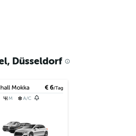
l, Düsseldorf
hall Mokka
€ 6
/Tag
M
A/C