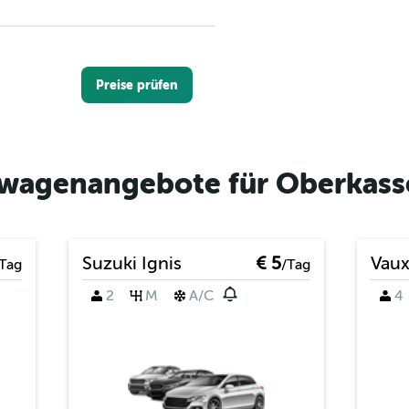
Preise prüfen
twagenangebote für Oberkasse
Preise prüfen
Suzuki Ignis
€ 5
Vaux
Tag
/Tag
2
M
A/C
4
Preise prüfen