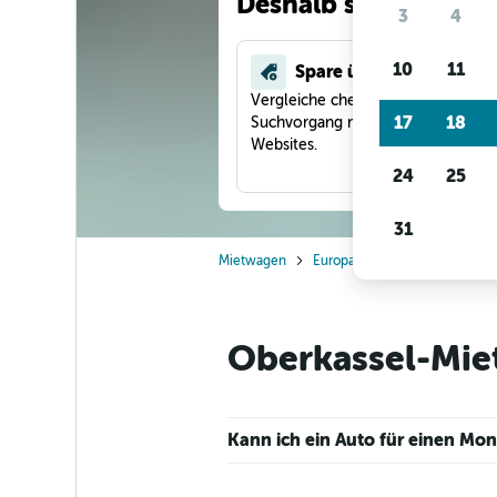
Deshalb suchen unse
3
4
10
11
Spare über 40 %
Vergleiche checkfelix in einem
17
18
Suchvorgang mit anderen Reise-
Websites.
24
25
31
Mietwagen
Europa
Deutschland
Dü
Oberkassel-Miet
Kann ich ein Auto für einen Mo