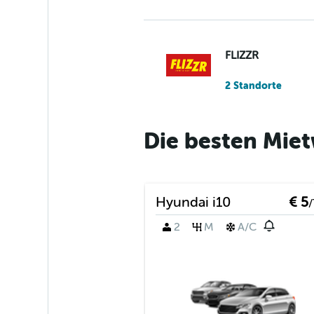
FLIZZR
2 Standorte
Die besten Mie
Shouqi
1 Standort
Hyundai i10
€ 5
/
2
M
A/C
Sunnycars
3 Standorte