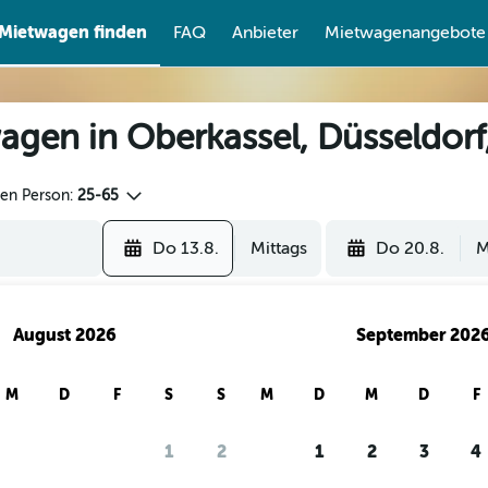
Mietwagen finden
FAQ
Anbieter
Mietwagenangebote
agen in Oberkassel, Düsseldorf
den Person:
25-65
Do 13.8.
Mittags
Do 20.8.
M
August 2026
September 202
M
D
F
S
S
M
D
M
D
F
1
2
1
2
3
4