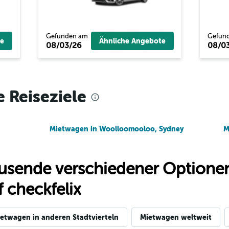
Gefunden am
Gefun
e
Ähnliche Angebote
08/03/26
08/0
e Reiseziele
Mietwagen in Woolloomooloo, Sydney
M
usende verschiedener Optionen
 checkfelix
etwagen in anderen Stadtvierteln
Mietwagen weltweit