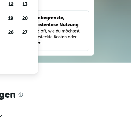
gen
12
13
Unbegrenzte,
19
20
bnisse
kostenlose Nutzung
eter,
Suche so oft, wie du möchtest,
26
27
und
ohne versteckte Kosten oder
Gebühren.
agen