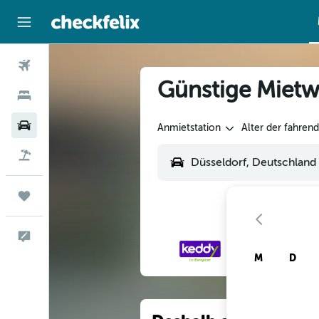
Flüge
Günstige Mietw
Hotels
Mietwagen
Anmietstation
Alter der fahren
Flug+Hotel
Trips
Feedback
M
D