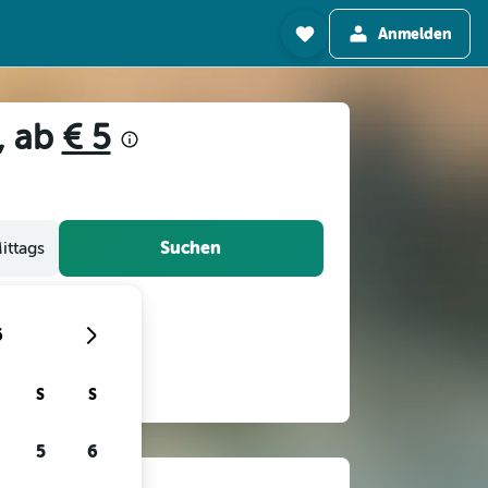
Anmelden
, ab
€ 5
Suchen
ittags
6
S
S
5
6