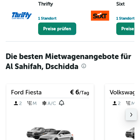
Thrifty
Sixt
1 Standort
1 Standort
Preise prüfen
Preise p
Die besten Mietwagenangebote für
Al Sahifah, Dschidda
Ford Fiesta
€ 6
Volkswage
/Tag
2
M
A/C
2
M