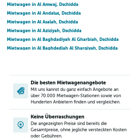
Mietwagen in Al Amwaj, Dschidda
Mietwagen in Al Andalus, Dschidda
Mietwagen in Al Asalah, Dschidda
Mietwagen in Al Aziziyah, Dschidda
Mietwagen in Al Baghdadiyah Al Gharbiah, Dschidda
Mietwagen in Al Baghdediah Al Sharqiyah, Dschidda
Mietwagen in Al Balad, Dschidda
Mietwagen in Al Basateen, Dschidda
Mietwagen in Al Bashaer, Dschidda
Die besten Mietwagenangebote
Mietwagen in Al Bawadi, Dschidda
Mit uns kannst du ganz einfach Angebote an
Mietwagen in Al Faisaliyyah, Dschidda
über 70.000 Mietwagen-Stationen sowie von
Mietwagen in Al Farouq, Dschidda
Hunderten Anbietern finden und vergleichen.
Mietwagen in Al Fay'ha, Dschidda
Keine Überraschungen
Mietwagen in Al Firdous, Dschidda
Die angezeigten Preise sind bereits die
Mietwagen in Al Ghulail, Dschidda
Gesamtpreise, ohne jegliche versteckten Kosten
oder Gebühren.