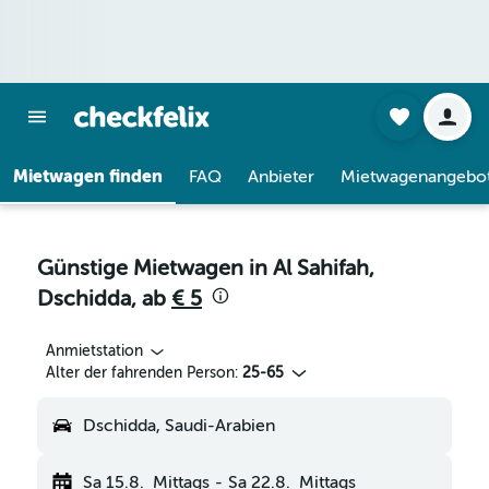
Mietwagen finden
FAQ
Anbieter
Mietwagenangebo
Günstige Mietwagen in Al Sahifah,
Dschidda, ab
€ 5
Anmietstation
Alter der fahrenden Person:
25-65
Dschidda, Saudi-Arabien
Sa 15.8.
Mittags
-
Sa 22.8.
Mittags