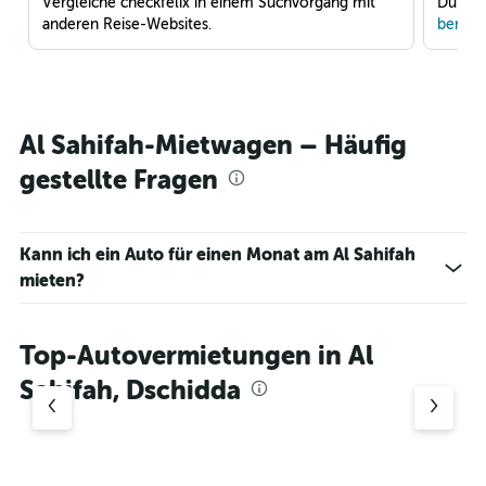
Vergleiche checkfelix in einem Suchvorgang mit
Du war
anderen Reise-Websites.
benach
Al Sahifah-Mietwagen – Häufig
gestellte Fragen
Kann ich ein Auto für einen Monat am Al Sahifah
mieten?
Top-Autovermietungen in Al
Sahifah, Dschidda