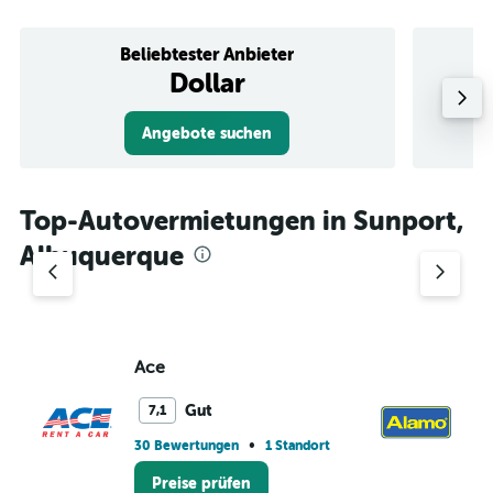
Beliebtester Anbieter
Dollar
Angebote suchen
Top-Autovermietungen in Sunport,
Albuquerque
Ace
A
Gut
7,1
•
30 Bewertungen
1 Standort
3 
Preise prüfen