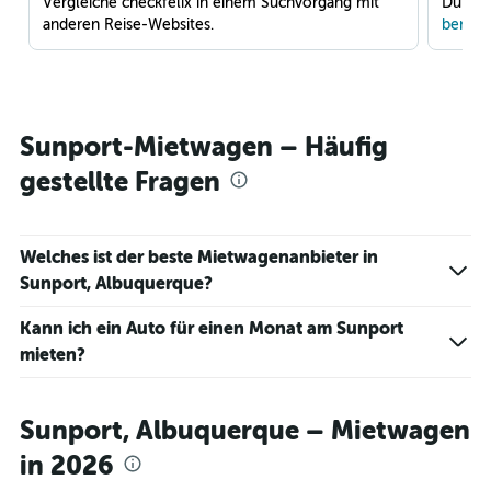
Vergleiche checkfelix in einem Suchvorgang mit
Du war
anderen Reise-Websites.
benach
Sunport-Mietwagen – Häufig
gestellte Fragen
Welches ist der beste Mietwagenanbieter in
Sunport, Albuquerque?
Kann ich ein Auto für einen Monat am Sunport
mieten?
Sunport, Albuquerque – Mietwagen
in 2026