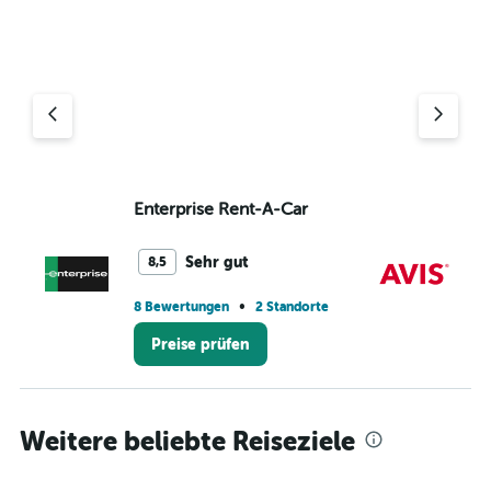
Enterprise Rent-A-Car
Av
Sehr gut
8,5
•
8 Bewertungen
2 Standorte
8 
Preise prüfen
Weitere beliebte Reiseziele