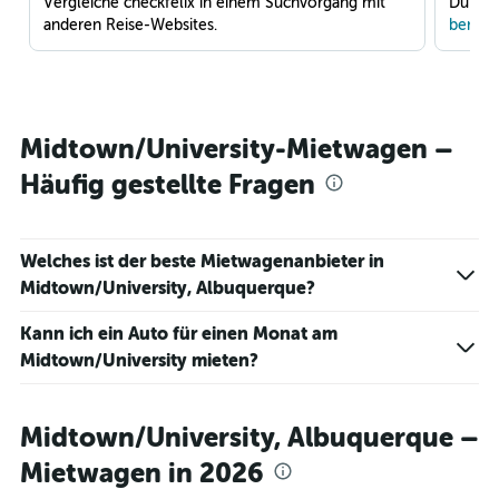
Vergleiche checkfelix in einem Suchvorgang mit
Du war
anderen Reise-Websites.
benach
Midtown/University-Mietwagen –
Häufig gestellte Fragen
Welches ist der beste Mietwagenanbieter in
Midtown/University, Albuquerque?
Kann ich ein Auto für einen Monat am
Midtown/University mieten?
Midtown/University, Albuquerque –
Mietwagen in 2026