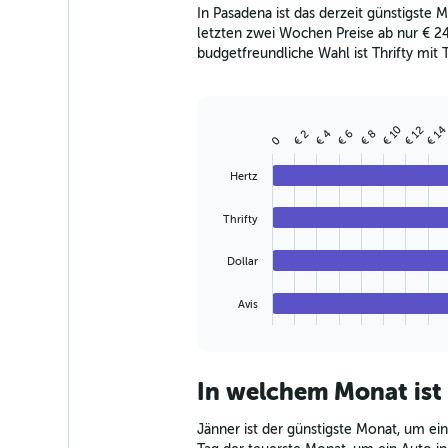
The
In Pasadena ist das derzeit günstigste
chart
letzten zwei Wochen Preise ab nur € 24
has
budgetfreundliche Wahl ist Thrifty mit T
1
Y
axis
displaying
€ 10
€ 1
€ 12
values.
€ 4
€ 6
€ 8
€ 2
Bar
Chart
0
Range:
graphic.
chart
with
0
Hertz
4
to
bars.
150.
Thrifty
The
chart
Dollar
has
1
Avis
X
End
of
axis
interactive
displaying
chart
categories.
In welchem Monat ist
Range:
4
Jänner ist der günstigste Monat, um ein
categories.