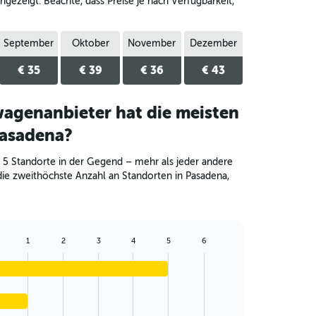
gezeigt. Beachte, dass Preise je nach Verfügbarkeit,
September
Oktober
November
Dezember
€ 35
€ 39
€ 36
€ 43
agenanbieter hat die meisten
Pasadena?
 5 Standorte in der Gegend – mehr als jeder andere
die zweithöchste Anzahl an Standorten in Pasadena,
1
2
3
4
5
6