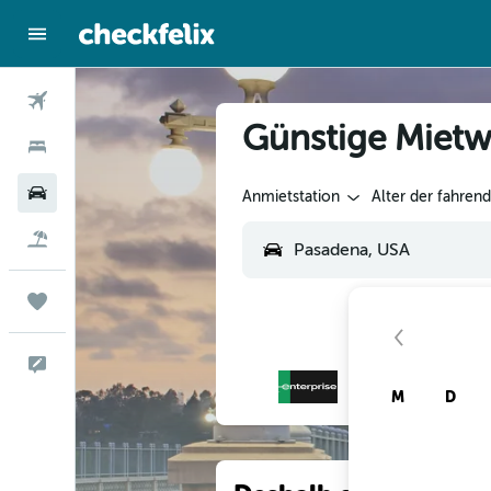
Flüge
Günstige Mietw
Hotels
Mietwagen
Anmietstation
Alter der fahren
Flug+Hotel
Trips
Feedback
M
D