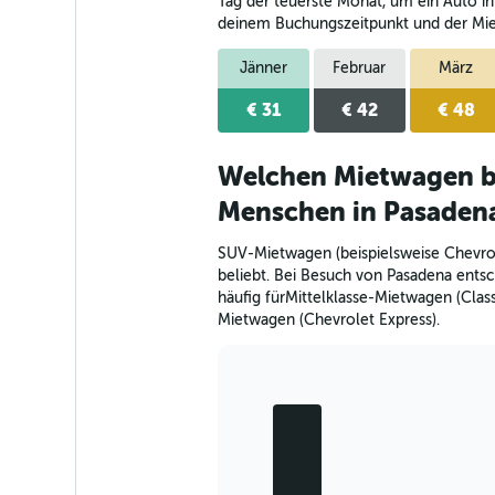
The
Tag der teuerste Monat, um ein Auto in
chart
deinem Buchungszeitpunkt und der Mi
has
1
Jänner
Februar
März
Y
axis
€ 31
€ 42
€ 48
displaying
values.
Range:
Welchen Mietwagen b
0
Menschen in Pasaden
to
34.
SUV-Mietwagen (beispielsweise Chevrol
beliebt. Bei Besuch von Pasadena entsc
häufig fürMittelklasse-Mietwagen (Clas
Mietwagen (Chevrolet Express).
Bar
Chart
graphic.
chart
with
5
bars.