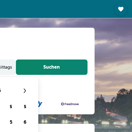
Suchen
ittags
6
S
S
5
6