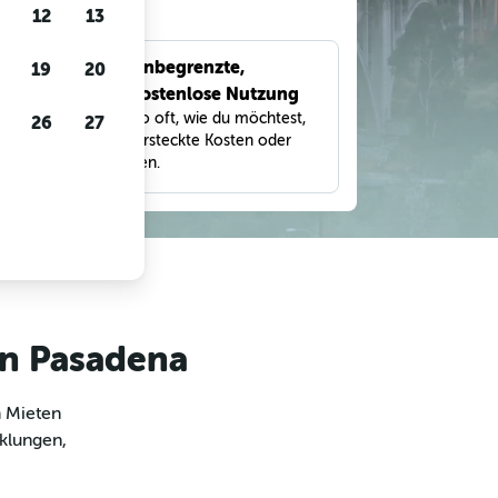
gen
12
13
Unbegrenzte,
19
20
bnisse
kostenlose Nutzung
eter,
Suche so oft, wie du möchtest,
26
27
und
ohne versteckte Kosten oder
Gebühren.
in Pasadena
m Mieten
cklungen,