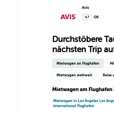
Avis
OK
6,7
3 Bewertungen
2 Standorte
Durchstöbere Ta
nächsten Trip auf
Budget
OK
6,0
Mietwagen an Flughäfen
Mi
5 Bewertungen
2 Standorte
Mietwagen weltweit
Reise 
Mietwagen am Flughafen 
Hertz
Mietwagen in Los Angeles Los Ange
In Ordnung
5,7
International Flughafen
3 Bewertungen