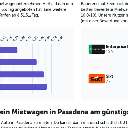
 Mietwagenunternehmen Hertz, das in den
Basierend auf Feedback de
,63/Tag angeboten hat. Eine weitere
besten bewertete Mietwag
arifen ab € 31,51/Tag.
10.0/10). Unsere Nutzer 
(mit einer Bewertung von 
€ 20
€ 24
€ 26
€ 28
€ 30
€ 34
4
€ 16
€ 18
€ 22
€ 32
Enterprise
10.0
Sixt
7.7
 ein Mietwagen in Pasadena am günstig
 Auto in Pasadena zu mieten. Du kannst dann mit durchschnittlich € 31/