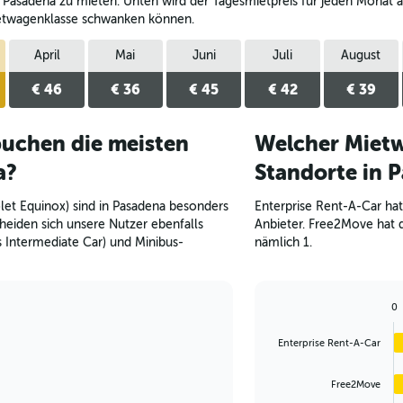
 Pasadena zu mieten. Unten wird der Tagesmietpreis für jeden Monat an
etwagenklasse schwanken können.
April
Mai
Juni
Juli
August
€ 46
€ 36
€ 45
€ 42
€ 39
uchen die meisten
Welcher Mietw
a?
Standorte in 
et Equinox) sind in Pasadena besonders
Enterprise Rent-A-Car hat
heiden sich unsere Nutzer ebenfalls
Anbieter. Free2Move hat 
s Intermediate Car) und Minibus-
nämlich 1.
0
Bar
Chart
graphic.
chart
Enterprise Rent-A-Car
with
4
bars.
Free2Move