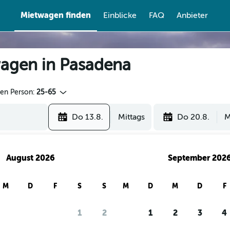
Mietwagen finden
Einblicke
FAQ
Anbieter
agen in Pasadena
den Person:
25-65
Do 13.8.
Mittags
Do 20.8.
M
August 2026
September 202
M
D
F
S
S
M
D
M
D
F
1
2
1
2
3
4