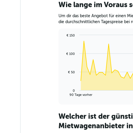
Wie lange im Voraus s
Um dir das beste Angebot für einen Mie
die durchschnittlichen Tagespreise bei r
€ 150
Chart
Chart
graphic.
with
91
€ 100
data
points.
The
€ 50
chart
has
1
0
X
End
90 Tage vorher
of
axis
interactive
displaying
chart
categories.
Welcher ist der günst
Range:
91
Mietwagenanbieter in
categories.