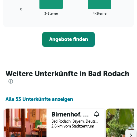
Diagramm
die
zeigt
die
0
den
End
3-Sterne
4-Sterne
Hotelkategorien
of
durchschnittlichen
nach
interactive
Zimmerpreis
chart
Sternen
für
anzeigt
dieses
Das
Angebote finden
Wochenende
Diagramm
in
hat
den
1
letzten
Y-
3
Achse,
Tagen,
Weitere Unterkünfte in Bad Rodach
die
aggregiert
den
nach
durchschnittlichen
Sternebewertung.
Zimmerpreis
Das
für
Alle 53 Unterkünfte anzeigen
Diagramm
heute
hat
Nacht
1
Birnenhof. Arts
in
X-
den
Bad Rodach, Bayern, Deutschland
Achse,
letzten
2,6 km vom Stadtzentrum
die
3
die