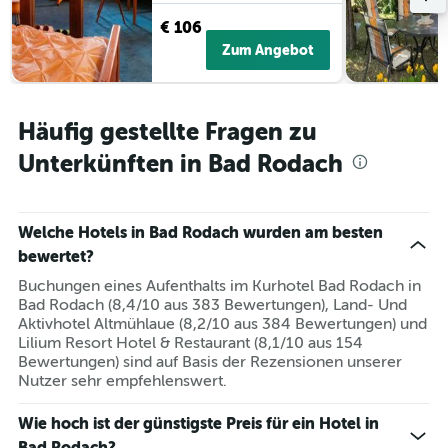
Tagen
Hotelkategorien
anzeigt.
€ 106
nach
Sternen
Zum Angebot
anzeigt
Das
Diagramm
hat
Häufig gestellte Fragen zu
1
Unterkünften in Bad Rodach
Y-
Achse,
die
den
Welche Hotels in Bad Rodach wurden am besten
durchschnittlichen
bewertet?
Zimmerpreis
an
Buchungen eines Aufenthalts im Kurhotel Bad Rodach in
diesem
Bad Rodach (8,4/10 aus 383 Bewertungen), Land- Und
Wochenende
Aktivhotel Altmühlaue (8,2/10 aus 384 Bewertungen) und
anzeigt,
Lilium Resort Hotel & Restaurant (8,1/10 aus 154
der
Bewertungen) sind auf Basis der Rezensionen unserer
in
Nutzer sehr empfehlenswert.
den
letzten
Wie hoch ist der günstigste Preis für ein Hotel in
3
Bad Rodach?