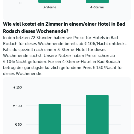
zeigt
Das
0
den
End
3-Sterne
4-Sterne
Diagramm
of
durchschnittlichen
hat
interactive
Zimmerpreis,
chart
1
der
Wie viel kostet ein Zimmer in einem/einer Hotel in Bad
Y-
für
Rodach dieses Wochenende?
Achse,
heute
die
In den letzten 72 Stunden haben wir Preise für Hotels in Bad
Nacht
den
Rodach für dieses Wochenende bereits ab € 106/Nacht entdeckt.
in
durchschnittlichen
Falls du speziell nach einem 3-Sterne-Hotel für dieses
den
Zimmerpreis
Wochenende suchst: Unsere Nutzer haben Preise schon ab
letzten
anzeigt.
€ 106/Nacht gefunden. Für ein 4-Sterne-Hotel in Bad Rodach
3
betrug der günstigste kürzlich gefundene Preis € 130/Nacht für
Tagen
dieses Wochenende.
gefunden
wurde,
aggregiert
€ 150
nach
Bar
Chart
Sternebewertung.
graphic.
chart
with
Das
€ 100
2
Diagramm
bars.
hat
1
Das
€ 50
X-
folgende
Achse,