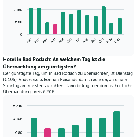
Bar
Chart
graphic.
chart
€ 160
with
12
€ 80
bars.
Das
0
Nov
Mrz
Jun
Sep
Dez
Apr
Jul
Jän
Okt
Feb
Mai
Aug
folgende
End
of
Diagramm
interactive
zeigt
chart
den
Hotel in Bad Rodach: An welchem Tag ist die
durchschnittlichen
Übernachtung am günstigsten?
Zimmerpreis
Der günstigste Tag, um in Bad Rodach zu übernachten, ist Dienstag
im
(€ 105). Andererseits können Reisende damit rechnen, an einem
jeweiligen
Sonntag am meisten zu zahlen. Dann beträgt der durchschnittliche
Monat
Übernachtungspreis € 206.
an.
Das
Diagramm
€ 240
hat
Bar
Chart
1
graphic.
chart
€ 160
with
X-
7
Achse,
bars.
€ 80
die