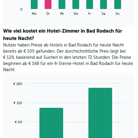
die
Das
Monate
0
folgende
End
anzeigt.
Mo
Di
Mi
Do
Fr
Sa
So
of
Diagramm
Das
interactive
zeigt
chart
Diagramm
den
Wie viel kostet ein Hotel-Zimmer in Bad Rodach für
hat
durchschnittlichen
1
heute Nacht?
Preis
Y-
Nutzer haben Preise ab Hotels in Bad Rodach für heute Nacht
eines
Achse,
bereits ab € 105 gefunden. Der durchschnittliche Preis liegt bei
Zimmers
die
€ 129, basierend auf Suchen in den letzten 72 Stunden. Die Preise
für
den
beginnen ab € 168 für ein 4-Sterne-Hotel in Bad Rodach für heute
den
durchschnittlichen
Nacht.
jeweiligen
Zimmerpreis
Wochentag.
anzeigt.
Das
€ 180
Diagramm
Bar
Chart
hat
graphic.
chart
with
1
€ 120
2
X-
bars.
Achse,
die
Das
€ 60
die
folgende
Wochentage
Diagramm
anzeigt.