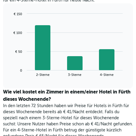
für ein 4-Sterne-Hotel in Fürth für heute Nacht.
den
durchschnittlichen
jeweiligen
Zimmerpreis
Wochentag.
€ 150
anzeigt.
Das
Bar
Chart
Diagramm
graphic.
chart
with
hat
€ 100
3
1
bars.
X-
Achse,
Das
€ 50
die
folgende
die
Diagramm
Wochentage
zeigt
anzeigt.
0
den
End
2-Sterne
3-Sterne
4-Sterne
Das
of
durchschnittlichen
Diagramm
interactive
Zimmerpreis,
chart
hat
der
Wie viel kostet ein Zimmer in einem/einer Hotel in Fürth
1
für
dieses Wochenende?
Y-
heute
Achse,
In den letzten 72 Stunden haben wir Preise für Hotels in Fürth für
Nacht
die
dieses Wochenende bereits ab € 41/Nacht entdeckt. Falls du
in
den
speziell nach einem 3-Sterne-Hotel für dieses Wochenende
den
durchschnittlichen
suchst: Unsere Nutzer haben Preise schon ab € 41/Nacht gefunden.
letzten
Zimmerpreis
Für ein 4-Sterne-Hotel in Fürth betrug der günstigste kürzlich
3
anzeigt.