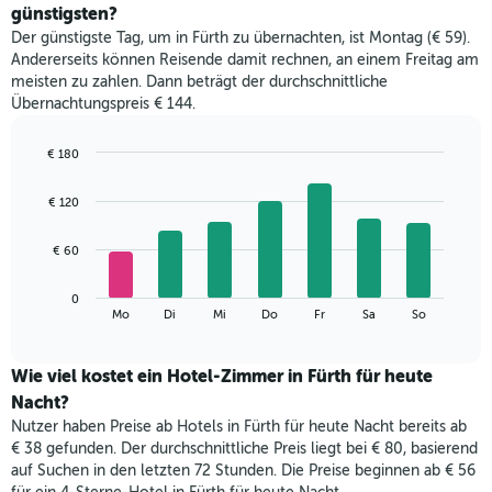
durchschnittlichen
günstigsten?
Zimmerpreis
Der günstigste Tag, um in Fürth zu übernachten, ist Montag (€ 59).
im
Andererseits können Reisende damit rechnen, an einem Freitag am
jeweiligen
meisten zu zahlen. Dann beträgt der durchschnittliche
Monat
Übernachtungspreis € 144.
an.
Das
Diagramm
€ 180
hat
Bar
Chart
1
graphic.
chart
€ 120
with
X-
7
Achse,
bars.
€ 60
die
die
Das
Monate
0
folgende
End
anzeigt.
Mo
Di
Mi
Do
Fr
Sa
So
of
Diagramm
Das
interactive
zeigt
chart
Diagramm
den
Wie viel kostet ein Hotel-Zimmer in Fürth für heute
hat
durchschnittlichen
1
Nacht?
Preis
Y-
Nutzer haben Preise ab Hotels in Fürth für heute Nacht bereits ab
eines
Achse,
€ 38 gefunden. Der durchschnittliche Preis liegt bei € 80, basierend
Zimmers
die
auf Suchen in den letzten 72 Stunden. Die Preise beginnen ab € 56
für
den