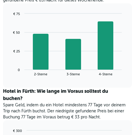
gefundene Preis € 65/Nacht für dieses Wochenende.
Tagen
gefunden
wurde,
€ 75
aggregiert
Bar
Chart
nach
graphic.
chart
with
Sternebewertung.
€ 50
3
Das
bars.
Diagramm
hat
Das
€ 25
1
folgende
X-
Diagramm
Achse,
zeigt
die
0
den
End
2-Sterne
3-Sterne
4-Sterne
die
of
durchschnittlichen
interactive
Hotelkategorien
Zimmerpreis
chart
nach
für
Hotel in Fürth: Wie lange im Voraus solltest du
Sternen
dieses
buchen?
anzeigt
Wochenende
Das
Spare Geld, indem du ein Hotel mindestens 77 Tage vor deinem
in
Diagramm
Trip nach Fürth buchst. Der niedrigste gefundene Preis bei einer
den
hat
Buchung 77 Tage im Voraus betrug € 33 pro Nacht.
letzten
1
3
Y-
Tagen,
€ 300
Achse,