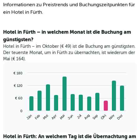
Informationen zu Preistrends und Buchungszeitpunkten für
ein Hotel in Fürth.
Hotel in Fürth – in welchem Monat ist die Buchung am
günstigsten?
Hotel in Fürth – im Oktober (€ 49) ist die Buchung am günstigsten.
Der teuerste Monat, um in Fürth zu übernachten, ist wiederum der
Mai (€ 164).
€ 180
Bar
Chart
graphic.
chart
€ 120
with
12
€ 60
bars.
Das
0
Nov
Jän
Apr
Jul
Okt
Mrz
Jun
Sep
Dez
Feb
Mai
Aug
folgende
End
of
Diagramm
interactive
zeigt
chart
den
Hotel in Fürth: An welchem Tag ist die Übernachtung am