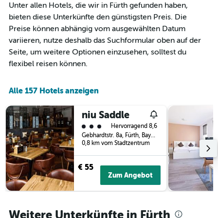
Unter allen Hotels, die wir in Fürth gefunden haben,
Zimmerpreis
Diagramm
an
bieten diese Unterkünfte den günstigsten Preis. Die
hat
diesem
1
Preise können abhängig vom ausgewählten Datum
Wochenende
X-
variieren, nutze deshalb das Suchformular oben auf der
anzeigt,
Achse,
Seite, um weitere Optionen einzusehen, solltest du
der
die
in
flexibel reisen können.
die
den
Anzahl
letzten
der
3
Alle 157 Hotels anzeigen
Tage
Tagen
vor
gefunden
dem
niu Saddle
wurde.
Aufenthalt
Bewertungskategorie 3
Hervorragend 8,6
anzeigt
Gebhardtstr. 8a, Fürth, Bayern, Deutschland
Das
0,8 km vom Stadtzentrum
Diagramm
hat
1
€ 55
Y-
Zum Angebot
Achse,
die
den
durchschnittlichen
Weitere Unterkünfte in Fürth