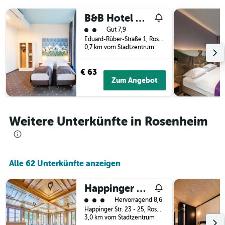
letzten
der
3
B&B Hotel Rosenheim
Tage
Tagen
vor
Bewertungskategorie 2
Gut 7,9
gefunden
dem
Eduard-Rüber-Straße 1, Rosenheim, Bayern, Deutschland
wurde.
Aufenthalt
0,7 km vom Stadtzentrum
anzeigt
Das
€ 63
Diagramm
Zum Angebot
hat
1
Y-
Achse,
Weitere Unterkünfte in Rosenheim
die
den
durchschnittlichen
Zimmerpreis
anzeigt
Alle 62 Unterkünfte anzeigen
Happinger Hof
Bewertungskategorie 3
Hervorragend 8,6
Happinger Str. 23 - 25, Rosenheim, Bayern, Deutschland
3,0 km vom Stadtzentrum