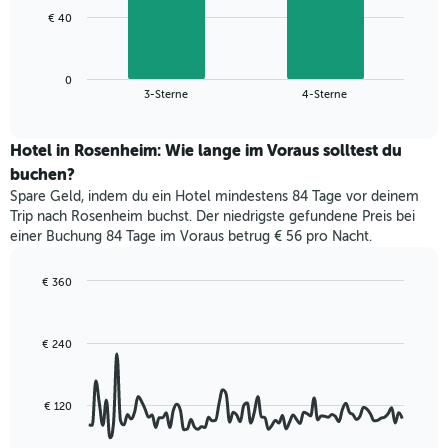
1
Das
€ 40
X-
folgende
Achse,
Diagramm
die
zeigt
die
0
den
End
3-Sterne
4-Sterne
Hotelkategorien
of
durchschnittlichen
nach
interactive
Zimmerpreis
chart
Sternen
für
Hotel in Rosenheim: Wie lange im Voraus solltest du
anzeigt
dieses
buchen?
Das
Wochenende
Diagramm
Spare Geld, indem du ein Hotel mindestens 84 Tage vor deinem
in
hat
Trip nach Rosenheim buchst. Der niedrigste gefundene Preis bei
den
1
einer Buchung 84 Tage im Voraus betrug € 56 pro Nacht.
letzten
Y-
3
Achse,
Tagen,
€ 360
die
aggregiert
Line
Chart
den
graphic.
chart
nach
durchschnittlichen
with
Sternebewertung.
Zimmerpreis
€ 240
90
Das
für
data
Diagramm
points.
heute
hat
Nacht
€ 120
1
Das
in
X-
folgende
den