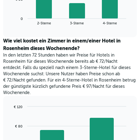
die
folgende
Wochentage
Diagramm
anzeigt.
zeigt
Das
0
den
End
2-Sterne
3-Sterne
4-Sterne
Diagramm
of
durchschnittlichen
hat
interactive
Zimmerpreis,
chart
1
der
Wie viel kostet ein Zimmer in einem/einer Hotel in
Y-
für
Rosenheim dieses Wochenende?
Achse,
heute
die
In den letzten 72 Stunden haben wir Preise für Hotels in
Nacht
den
Rosenheim für dieses Wochenende bereits ab € 72/Nacht
in
durchschnittlichen
entdeckt. Falls du speziell nach einem 3-Sterne-Hotel für dieses
den
Zimmerpreis
Wochenende suchst: Unsere Nutzer haben Preise schon ab
letzten
anzeigt.
€ 72/Nacht gefunden. Für ein 4-Sterne-Hotel in Rosenheim betrug
3
der günstigste kürzlich gefundene Preis € 97/Nacht für dieses
Tagen
Wochenende.
gefunden
wurde,
aggregiert
€ 120
nach
Bar
Chart
Sternebewertung.
graphic.
chart
with
Das
€ 80
2
Diagramm
bars.
hat