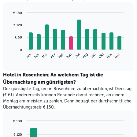
€ 180
Bar
Chart
graphic.
chart
€ 120
with
12
€ 60
bars.
Das
0
Nov
Jän
Apr
Jul
Okt
Mrz
Jun
Sep
Dez
Feb
Mai
Aug
folgende
End
of
Diagramm
interactive
zeigt
chart
den
Hotel in Rosenheim: An welchem Tag ist die
durchschnittlichen
Übernachtung am günstigsten?
Zimmerpreis
Der günstigste Tag, um in Rosenheim zu übernachten, ist Dienstag
im
(€ 61). Andererseits können Reisende damit rechnen, an einem
jeweiligen
Montag am meisten zu zahlen. Dann beträgt der durchschnittliche
Monat
Übernachtungspreis € 150.
an.
Das
Diagramm
€ 180
hat
Bar
Chart
1
graphic.
chart
€ 120
with