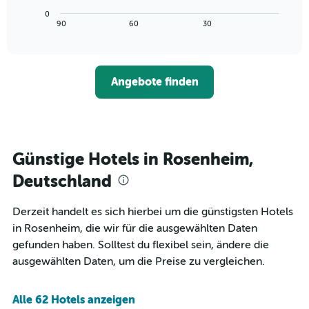
Achse,
Diagramm
letzten
0
die
zeigt,
3
End
90
60
30
die
of
wie
Tagen
interactive
Hotelkategorien
sich
anzeigt.
chart
nach
der
Sternen
Preis
Angebote finden
anzeigt
für
Das
ein
Diagramm
Zimmer
hat
ändert,
1
je
Y-
näher
Günstige Hotels in Rosenheim,
Achse,
das
die
Aufenthaltsdatum
Deutschland
den
rückt.
durchschnittlichen
Das
Derzeit handelt es sich hierbei um die günstigsten Hotels
Zimmerpreis
Diagramm
an
in Rosenheim, die wir für die ausgewählten Daten
hat
diesem
1
gefunden haben. Solltest du flexibel sein, ändere die
Wochenende
X-
ausgewählten Daten, um die Preise zu vergleichen.
anzeigt,
Achse,
der
die
in
die
Alle 62 Hotels anzeigen
den
Anzahl