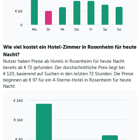
X-
7
Achse,
bars.
€ 60
die
die
Das
Monate
0
folgende
End
anzeigt.
Mo
Di
Mi
Do
Fr
Sa
So
of
Diagramm
Das
interactive
zeigt
chart
Diagramm
den
Wie viel kostet ein Hotel-Zimmer in Rosenheim für heute
hat
durchschnittlichen
1
Nacht?
Preis
Y-
Nutzer haben Preise ab Hotels in Rosenheim für heute Nacht
eines
Achse,
bereits ab € 72 gefunden. Der durchschnittliche Preis liegt bei
Zimmers
die
€ 120, basierend auf Suchen in den letzten 72 Stunden. Die Preise
für
den
beginnen ab € 97 für ein 4-Sterne-Hotel in Rosenheim für heute
den
durchschnittlichen
Nacht.
jeweiligen
Zimmerpreis
Wochentag.
anzeigt.
Das
€ 240
Diagramm
Bar
Chart
hat
graphic.
chart
with
1
€ 160
3
X-
bars.
Achse,
die
Das
€ 80